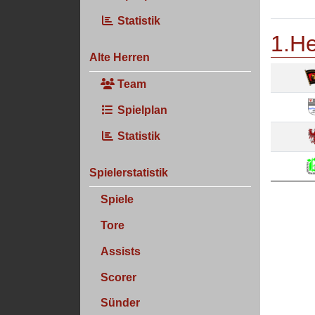
Statistik
1.He
Alte Herren
Team
Spielplan
Statistik
Spielerstatistik
Spiele
Tore
Assists
Scorer
Sünder