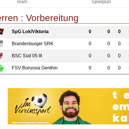
Team
Spielplan
rren :
Vorbereitung
SpG Lok/Viktoria
0
0
0
Brandenburger SRK
0
0
0
BSC Süd 05 III
0
0
0
FSV Borussia Genthin
0
0
0