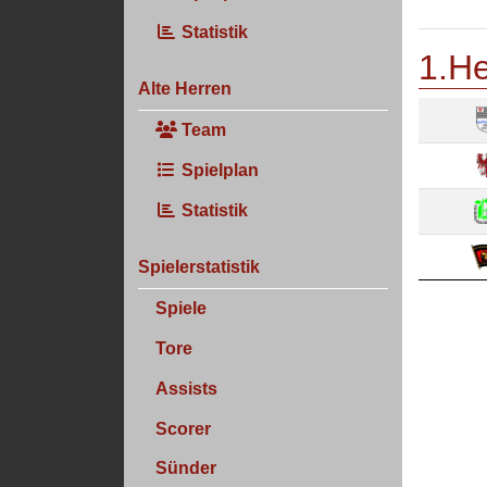
Statistik
1.He
Alte Herren
Team
Spielplan
Statistik
Spielerstatistik
Spiele
Tore
Assists
Scorer
Sünder