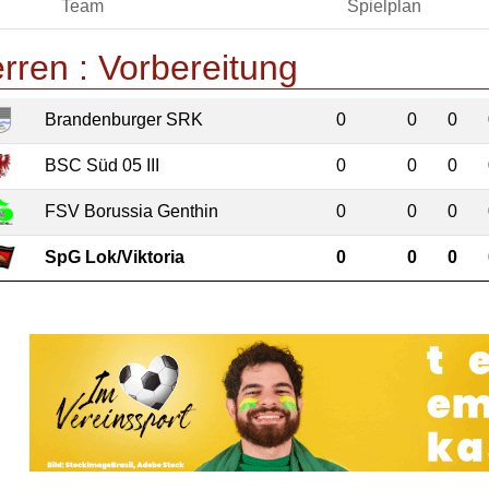
Team
Spielplan
rren :
Vorbereitung
Brandenburger SRK
0
0
0
BSC Süd 05 III
0
0
0
FSV Borussia Genthin
0
0
0
SpG Lok/Viktoria
0
0
0