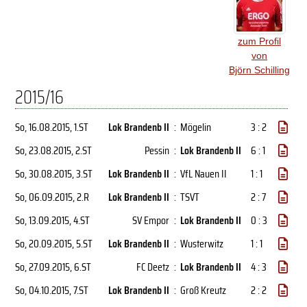
zum Profil
von
Björn Schilling
2015/16
So, 16.08.2015
, 1.ST
Lok Brandenb II
:
Mögelin
3 : 2
So, 23.08.2015
, 2.ST
Pessin
:
Lok Brandenb II
6 : 1
So, 30.08.2015
, 3.ST
Lok Brandenb II
:
VfL Nauen II
1 : 1
So, 06.09.2015
, 2.R
Lok Brandenb II
:
TSVT
2 : 7
So, 13.09.2015
, 4.ST
SV Empor
:
Lok Brandenb II
0 : 3
So, 20.09.2015
, 5.ST
Lok Brandenb II
:
Wusterwitz
1 : 1
So, 27.09.2015
, 6.ST
FC Deetz
:
Lok Brandenb II
4 : 3
So, 04.10.2015
, 7.ST
Lok Brandenb II
:
Groß Kreutz
2 : 2