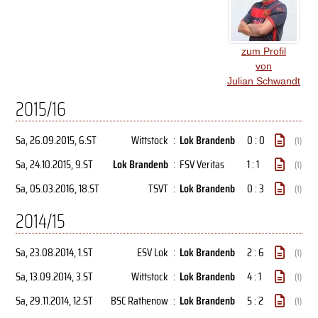
zum Profil
von
Julian Schwandt
2015/16
Sa, 26.09.2015
, 6.ST
Wittstock
:
Lok Brandenb
0 : 0
(1)
Sa, 24.10.2015
, 9.ST
Lok Brandenb
:
FSV Veritas
1 : 1
(1)
Sa, 05.03.2016
, 18.ST
TSVT
:
Lok Brandenb
0 : 3
(1)
2014/15
Sa, 23.08.2014
, 1.ST
ESV Lok
:
Lok Brandenb
2 : 6
(1)
Sa, 13.09.2014
, 3.ST
Wittstock
:
Lok Brandenb
4 : 1
(1)
Sa, 29.11.2014
, 12.ST
BSC Rathenow
:
Lok Brandenb
5 : 2
(1)