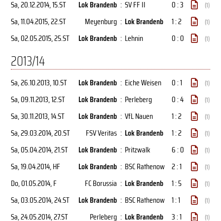
Sa, 20.12.2014
, 15.ST
Lok Brandenb
:
SV FF II
0 : 3
(1)
Sa, 11.04.2015
, 22.ST
Meyenburg
:
Lok Brandenb
1 : 2
(1)
Sa, 02.05.2015
, 25.ST
Lok Brandenb
:
Lehnin
0 : 0
(1)
2013/14
Sa, 26.10.2013
, 10.ST
Lok Brandenb
:
Eiche Weisen
0 : 1
(1)
Sa, 09.11.2013
, 12.ST
Lok Brandenb
:
Perleberg
0 : 4
(1)
Sa, 30.11.2013
, 14.ST
Lok Brandenb
:
VfL Nauen
1 : 2
(1)
Sa, 29.03.2014
, 20.ST
FSV Veritas
:
Lok Brandenb
1 : 2
(1)
Sa, 05.04.2014
, 21.ST
Lok Brandenb
:
Pritzwalk
6 : 0
(1)
Sa, 19.04.2014
, HF
Lok Brandenb
:
BSC Rathenow
2 : 1
(1)
Do, 01.05.2014
, F
FC Borussia
:
Lok Brandenb
1 : 5
(1)
Sa, 03.05.2014
, 24.ST
Lok Brandenb
:
BSC Rathenow
1 : 1
(1)
Sa, 24.05.2014
, 27.ST
Perleberg
:
Lok Brandenb
3 : 1
(1)