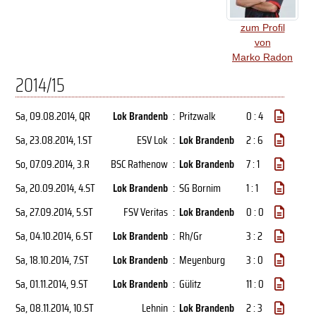
zum Profil
von
Marko Radon
2014/15
Sa, 09.08.2014
, QR
Lok Brandenb
:
Pritzwalk
0 : 4
Sa, 23.08.2014
, 1.ST
ESV Lok
:
Lok Brandenb
2 : 6
So, 07.09.2014
, 3.R
BSC Rathenow
:
Lok Brandenb
7 : 1
Sa, 20.09.2014
, 4.ST
Lok Brandenb
:
SG Bornim
1 : 1
Sa, 27.09.2014
, 5.ST
FSV Veritas
:
Lok Brandenb
0 : 0
Sa, 04.10.2014
, 6.ST
Lok Brandenb
:
Rh/Gr
3 : 2
Sa, 18.10.2014
, 7.ST
Lok Brandenb
:
Meyenburg
3 : 0
Sa, 01.11.2014
, 9.ST
Lok Brandenb
:
Gülitz
11 : 0
Sa, 08.11.2014
, 10.ST
Lehnin
:
Lok Brandenb
2 : 3