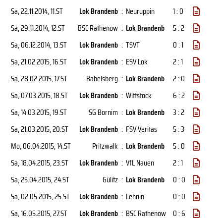
Sa, 22.11.2014
, 11.ST
Lok Brandenb
:
Neuruppin
1 : 0
Sa, 29.11.2014
, 12.ST
BSC Rathenow
:
Lok Brandenb
5 : 2
Sa, 06.12.2014
, 13.ST
Lok Brandenb
:
TSVT
0 : 1
Sa, 21.02.2015
, 16.ST
Lok Brandenb
:
ESV Lok
2 : 1
Sa, 28.02.2015
, 17.ST
Babelsberg
:
Lok Brandenb
2 : 0
Sa, 07.03.2015
, 18.ST
Lok Brandenb
:
Wittstock
6 : 2
Sa, 14.03.2015
, 19.ST
SG Bornim
:
Lok Brandenb
3 : 2
Sa, 21.03.2015
, 20.ST
Lok Brandenb
:
FSV Veritas
5 : 3
Mo, 06.04.2015
, 14.ST
Pritzwalk
:
Lok Brandenb
5 : 0
Sa, 18.04.2015
, 23.ST
Lok Brandenb
:
VfL Nauen
2 : 1
Sa, 25.04.2015
, 24.ST
Gülitz
:
Lok Brandenb
0 : 0
Sa, 02.05.2015
, 25.ST
Lok Brandenb
:
Lehnin
0 : 0
Sa, 16.05.2015
, 27.ST
Lok Brandenb
:
BSC Rathenow
0 : 6