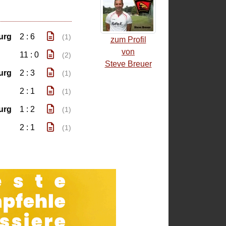
urg
2 : 6
(1)
zum Profil
von
11 : 0
(2)
Steve Breuer
urg
2 : 3
(1)
2 : 1
(1)
urg
1 : 2
(1)
2 : 1
(1)