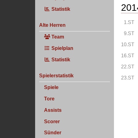
201
Statistik
1.ST
Alte Herren
9.ST
Team
10.ST
Spielplan
16.ST
Statistik
22.ST
Spielerstatistik
23.ST
Spiele
Tore
Assists
Scorer
Sünder