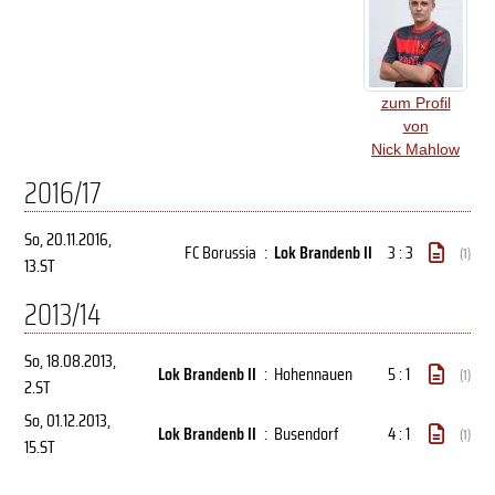
zum Profil
von
Nick Mahlow
2016/17
So, 20.11.2016
,
FC Borussia
:
Lok Brandenb II
3 : 3
(1)
13.ST
2013/14
So, 18.08.2013
,
Lok Brandenb II
:
Hohennauen
5 : 1
(1)
2.ST
So, 01.12.2013
,
Lok Brandenb II
:
Busendorf
4 : 1
(1)
15.ST