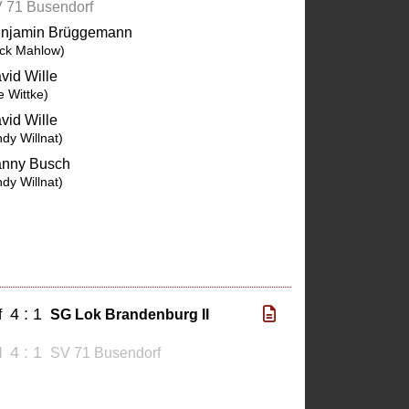
 71 Busendorf
njamin Brüggemann
ick Mahlow)
vid Wille
e Wittke)
vid Wille
dy Willnat)
nny Busch
dy Willnat)
4 : 1
f
SG Lok Brandenburg II
4 : 1
I
SV 71 Busendorf