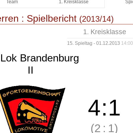
Team
1. Kreisklasse
Spi
rren :
Spielbericht
(2013/14)
1. Kreisklasse
15. Spieltag - 01.12.2013
14:00
Lok Brandenburg
II
4
:
1
(2
:
1)