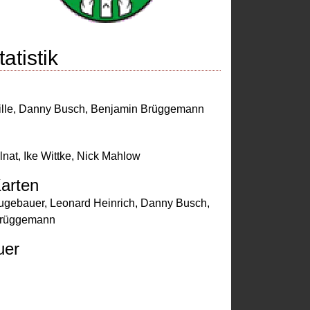
atistik
lle
,
Danny Busch
,
Benjamin Brüggemann
lnat
,
Ike Wittke
,
Nick Mahlow
arten
ugebauer
,
Leonard Heinrich
,
Danny Busch
,
Brüggemann
uer