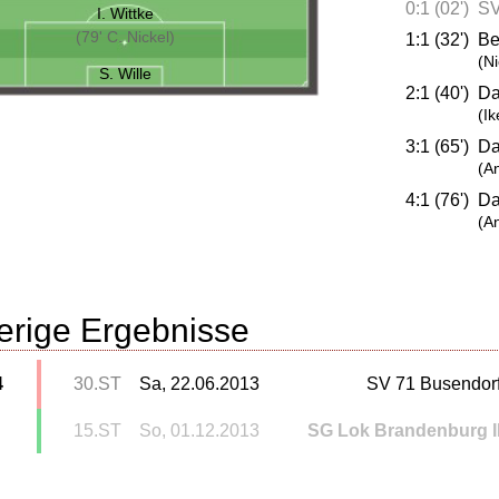
0:1 (02')
SV
I. Wittke
(79' C. Nickel)
1:1 (32')
Be
(N
S. Wille
2:1 (40')
Da
(Ik
3:1 (65')
Da
(An
4:1 (76')
Da
(An
erige Ergebnisse
4
30.ST
Sa, 22.06.2013
SV 71 Busendor
15.ST
So, 01.12.2013
SG Lok Brandenburg I