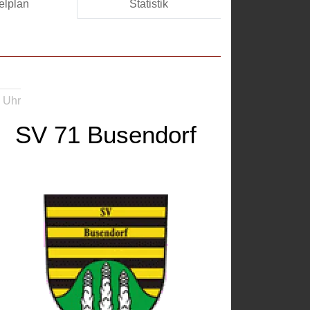
elplan
Statistik
 Uhr
SV 71 Busendorf