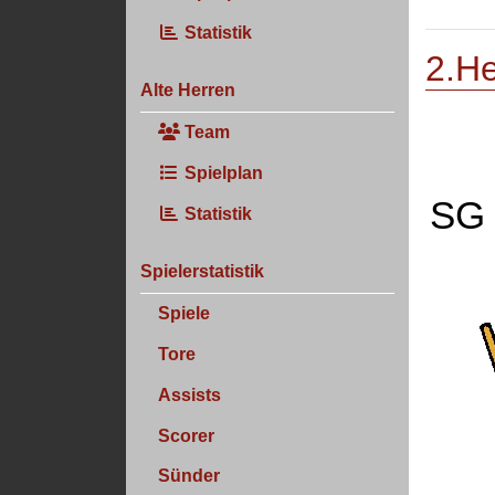
Statistik
2.He
Alte Herren
Team
Spielplan
SG 
Statistik
Spielerstatistik
Spiele
Tore
Assists
Scorer
Sünder