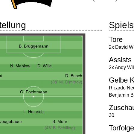
tellung
Spielst
Tore
B. Brüggemann
2x David Wi
Assists
N. Mahlow
D. Wille
2x Andy Wil
at
D. Busch
Gelbe K
(88' M. Dimitrov)
Ricardo Ne
O. Fochtmann
Benjamin 
Zuscha
L. Heinrich
30
Neugebauer
B. Mohr
Torfolge
(45' B. Schilling)