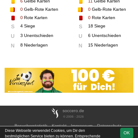
6
Gelbe Karten
11
Gelbe Karten
0
Gelb-Rote Karten
0
Gelb-Rote Karten
0
Rote Karten
0
Rote Karten
4 Siege
18 Siege
S
S
3 Unentschieden
6 Unentschieden
U
U
8 Niederlagen
15 Niederlagen
N
N
soccero.de
© 2006 - 2026
Besucherstatistik
Kontakt
Impressum
Datenschutz
Diese Webseite verwendet Cookies, um Dir den
OK
bestmöglichen Service bieten zu können. Entsprechende