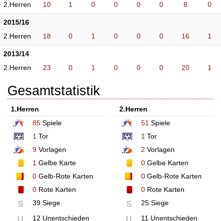
2.Herren
10
1
0
0
0
0
8
0
2015/16
2.Herren
18
0
1
0
0
0
16
1
2013/14
2.Herren
23
0
1
0
0
0
20
1
Gesamtstatistik
1.Herren
2.Herren
85
Spiele
51
Spiele
1
Tor
1
Tor
9
Vorlagen
2
Vorlagen
1
Gelbe Karte
0
Gelbe Karten
0
Gelb-Rote Karten
0
Gelb-Rote Karten
0
Rote Karten
0
Rote Karten
39 Siege
25 Siege
S
S
12 Unentschieden
11 Unentschieden
U
U