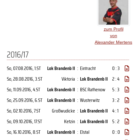
zum Profil
von
Alexander Mertens
2016/17
So, 07.08.2016
, 1.ST
Lok Brandenb II
:
Eintracht
0 : 3
So, 28.08.2016
, 3.ST
Viktoria
:
Lok Brandenb II
2 : 4
So, 11.09.2016
, 4.ST
Lok Brandenb II
:
BSC Rathenow
5 : 3
So, 25.09.2016
, 6.ST
Lok Brandenb II
:
Wusterwitz
3 : 2
So, 02.10.2016
, 7.ST
Großwudicke
:
Lok Brandenb II
4 : 1
So, 09.10.2016
, 17.ST
Ketzin
:
Lok Brandenb II
5 : 2
So, 16.10.2016
, 8.ST
Lok Brandenb II
:
Elstal
0 : 0