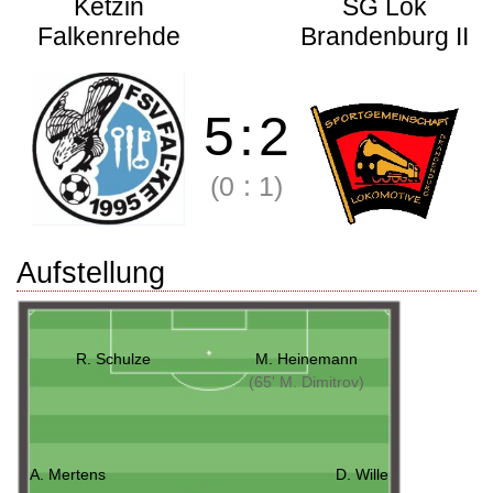
Ketzin
SG Lok
Falkenrehde
Brandenburg II
5
:
2
(0
:
1)
Aufstellung
R. Schulze
M. Heinemann
(65' M. Dimitrov)
A. Mertens
D. Wille