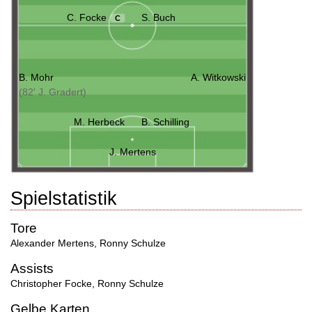
C. Focke
S. Buch
C
B. Mohr
A. Witkowski
(82' J. Gradert)
M. Herbeck
B. Schilling
J. Mertens
Spielstatistik
Tore
Alexander Mertens
,
Ronny Schulze
Assists
Christopher Focke
,
Ronny Schulze
Gelbe Karten