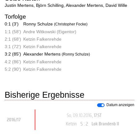
Justin Mertens
,
Björn Schilling
,
Alexander Mertens
,
David Wille
Torfolge
0:1 (3')
Ronny Schulze
(Christopher Focke)
1:1 (58')
Andre Witkowski (Eigentor)
2:1 (68')
Ketzin Falkenrehde
3:1 (72')
Ketzin Falkenrehde
3:2 (85')
Alexander Mertens
(Ronny Schulze)
4:2 (86')
Ketzin Falkenrehde
5:2 (90')
Ketzin Falkenrehde
Bisherige Ergebnisse
Datum anzeigen
So, 09.10.2016
, 17.ST
2016/17
5 : 2
Ketzin
Lok Brandenb II