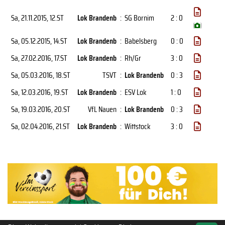
Sa, 21.11.2015
, 12.ST
Lok Brandenb
:
SG Bornim
2 : 0
(
)
Sa, 05.12.2015
, 14.ST
Lok Brandenb
:
Babelsberg
0 : 0
Sa, 27.02.2016
, 17.ST
Lok Brandenb
:
Rh/Gr
3 : 0
Sa, 05.03.2016
, 18.ST
TSVT
:
Lok Brandenb
0 : 3
Sa, 12.03.2016
, 19.ST
Lok Brandenb
:
ESV Lok
1 : 0
Sa, 19.03.2016
, 20.ST
VfL Nauen
:
Lok Brandenb
0 : 3
Sa, 02.04.2016
, 21.ST
Lok Brandenb
:
Wittstock
3 : 0