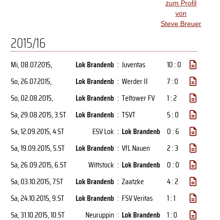
zum Profil
von
Steve Breuer
2015/16
Mi, 08.07.2015
,
Lok Brandenb
:
Juventas
10 : 0
So, 26.07.2015
,
Lok Brandenb
:
Werder II
7 : 0
So, 02.08.2015
,
Lok Brandenb
:
Teltower FV
1 : 2
Sa, 29.08.2015
, 3.ST
Lok Brandenb
:
TSVT
5 : 0
Sa, 12.09.2015
, 4.ST
ESV Lok
:
Lok Brandenb
0 : 6
Sa, 19.09.2015
, 5.ST
Lok Brandenb
:
VfL Nauen
2 : 3
Sa, 26.09.2015
, 6.ST
Wittstock
:
Lok Brandenb
0 : 0
Sa, 03.10.2015
, 7.ST
Lok Brandenb
:
Zaatzke
4 : 2
Sa, 24.10.2015
, 9.ST
Lok Brandenb
:
FSV Veritas
1 : 1
Sa, 31.10.2015
, 10.ST
Neuruppin
:
Lok Brandenb
1 : 0