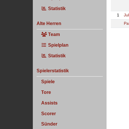
Statistik
1
Ju
Alte Herren
Pat
Team
Spielplan
Statistik
Spielerstatistik
Spiele
Tore
Assists
Scorer
Sünder