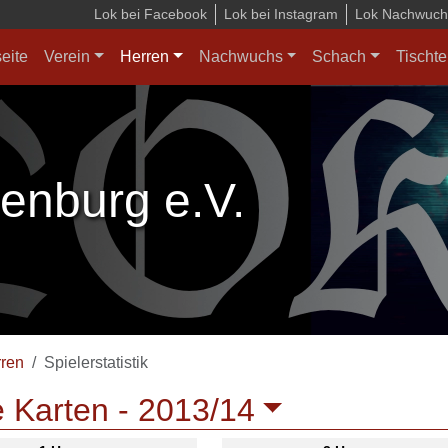
Lok bei Facebook
Lok bei Instagram
Lok Nachwuchs
seite
Verein
Herren
Nachwuchs
Schach
Tischte
enburg e.V.
ren
Spielerstatistik
 Karten -
2013/14