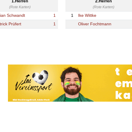
1.Herren
2.Herren
(Rote Karten)
(Rote Karten)
lian Schwandt
1
1
Ike Wittke
rick Prüfert
1
Oliver Fochtmann