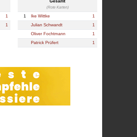
Gesamt
(Rote Karten)
1
1
Ike Wittke
1
1
Julian Schwandt
1
Oliver Fochtmann
1
Patrick Prüfert
1