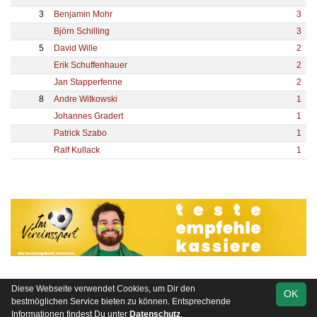
3
Benjamin Mohr
3
Björn Schilling
3
5
David Wille
2
Erik Schuffenhauer
2
Jan Stapperfenne
2
8
Andre Witkowski
1
Johannes Gradert
1
Patrick Szabo
1
Ralf Kullack
1
Diese Webseite verwendet Cookies, um Dir den
OK
soccero.de
bestmöglichen Service bieten zu können. Entsprechende
© 2006 - 2026
Informationen findest Du unter
Datenschutz
.