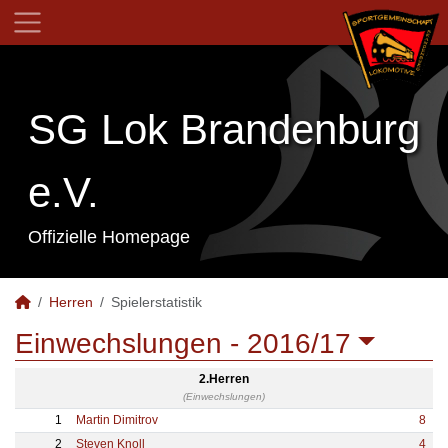
SG Lok Brandenburg
e.V.
Offizielle Homepage
Herren
Spielerstatistik
Einwechslungen -
2016/17
2.Herren
(Einwechslungen)
1
Martin Dimitrov
8
2
Steven Knoll
4