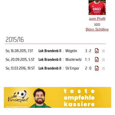
zum Profil
von
Björn Schilling
2015/16
So, 16.08.2015
, 1.ST
Lok Brandenb II
:
Mögelin
3 : 2
(1)
So, 20.09.2015
, 5.ST
Lok Brandenb II
:
Wusterwitz
1 : 1
(1)
So, 13.03.2016
, 19.ST
Lok Brandenb II
:
SV Empor
2 : 0
(1)