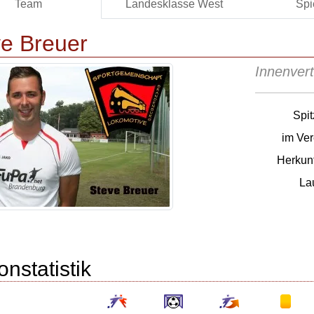
Team
Landesklasse West
Spi
e Breuer
Innenvert
Spi
im Ver
Herkunf
La
onstatistik