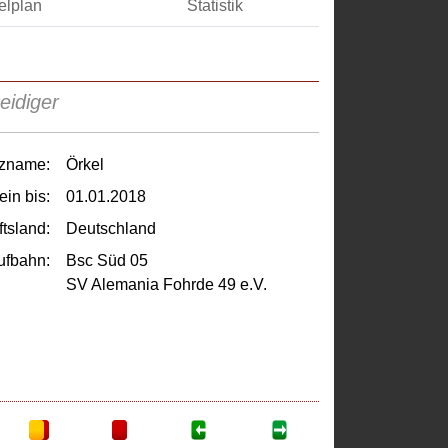
elplan
Statistik
eidiger
tzname:
Örkel
ein bis:
01.01.2018
tsland:
Deutschland
ufbahn:
Bsc Süd 05
SV Alemania Fohrde 49 e.V.