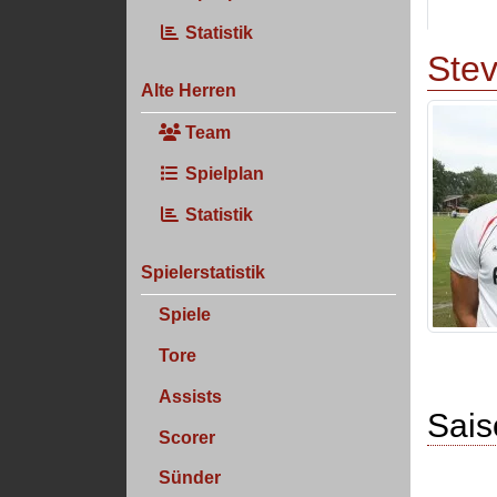
Statistik
Stev
Alte Herren
Team
Spielplan
Statistik
Spielerstatistik
Spiele
Tore
Assists
Sais
Scorer
Sünder