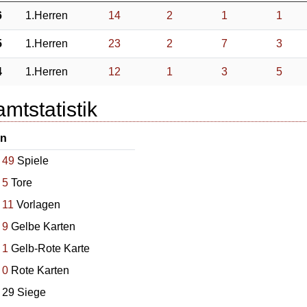
6
1.Herren
14
2
1
1
5
1.Herren
23
2
7
3
4
1.Herren
12
1
3
5
mtstatistik
en
49
Spiele
5
Tore
11
Vorlagen
9
Gelbe Karten
1
Gelb-Rote Karte
0
Rote Karten
29 Siege