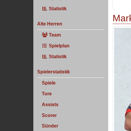
Statistik
Mar
Alte Herren
Team
Spielplan
Statistik
Spielerstatistik
Spiele
Tore
Assists
Scorer
Sünder