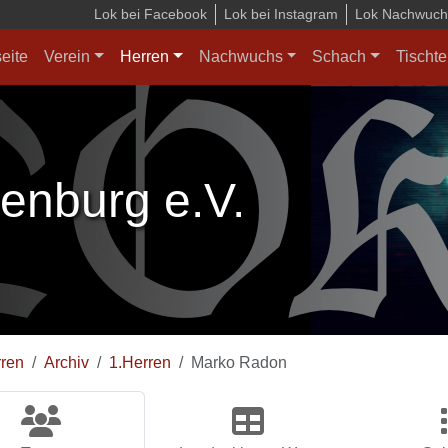
Lok bei Facebook
Lok bei Instagram
Lok Nachwuchs
seite
Verein
Herren
Nachwuchs
Schach
Tischte
enburg e.V.
ren
Archiv
1.Herren
Marko Radon