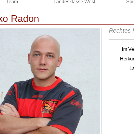
Team
Landesklasse West
Spi
ko Radon
Rechtes M
im Ve
Herkun
L