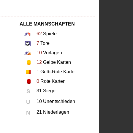
ALLE MANNSCHAFTEN
62
Spiele
7
Tore
10
Vorlagen
12
Gelbe Karten
1
Gelb-Rote Karte
0
Rote Karten
S
31 Siege
U
10 Unentschieden
N
21 Niederlagen