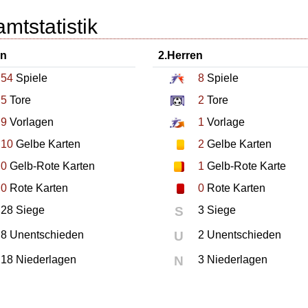
mtstatistik
en
2.Herren
54
Spiele
8
Spiele
5
Tore
2
Tore
9
Vorlagen
1
Vorlage
10
Gelbe Karten
2
Gelbe Karten
0
Gelb-Rote Karten
1
Gelb-Rote Karte
0
Rote Karten
0
Rote Karten
28 Siege
S
3 Siege
8 Unentschieden
U
2 Unentschieden
18 Niederlagen
N
3 Niederlagen