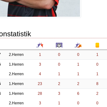
onstatistik
7
2.Herren
1
0
0
1
6
1.Herren
3
0
1
0
2.Herren
4
1
1
1
5
1.Herren
23
2
2
8
4
1.Herren
28
3
6
2
2.Herren
3
1
0
0