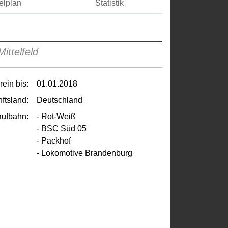
elplan
Statistik
ittelfeld
rein bis:
01.01.2018
ftsland:
Deutschland
aufbahn:
- Rot-Weiß
- BSC Süd 05
- Packhof
- Lokomotive Brandenburg