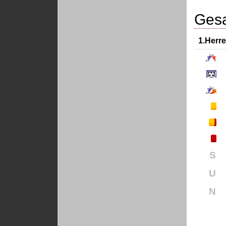
Gesa
1.Herr
S
U
N