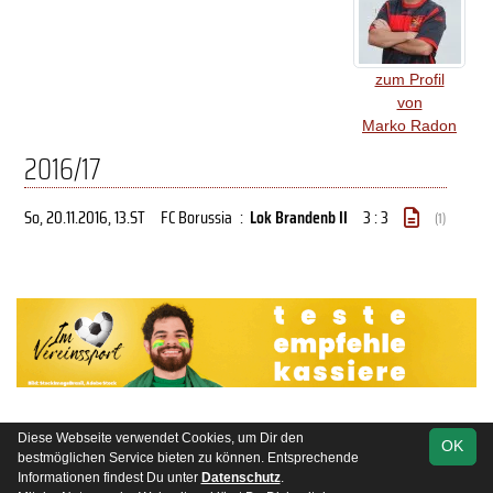
zum Profil
von
Marko Radon
2016/17
So, 20.11.2016
, 13.ST
FC Borussia
:
Lok Brandenb II
3 : 3
(1)
Diese Webseite verwendet Cookies, um Dir den
OK
soccero.de
bestmöglichen Service bieten zu können. Entsprechende
© 2006 - 2026
Informationen findest Du unter
Datenschutz
.