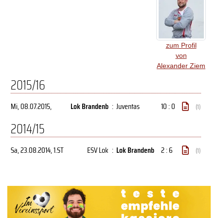
zum Profil
von
Alexander Ziem
2015/16
Mi, 08.07.2015
,
Lok Brandenb
:
Juventas
10 : 0
(1)
2014/15
Sa, 23.08.2014
, 1.ST
ESV Lok
:
Lok Brandenb
2 : 6
(1)