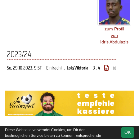
zum Profil
von
Idris Abdulazis
2023/24
So, 29.10.2023
, 9.ST
Eintracht
:
Lok/Viktoria
3 : 4
(1)
Diese Webseite verwendet Cookies, um Dir den
OK
soccero.de
bestmöglichen Service bieten zu können. Entsprechende