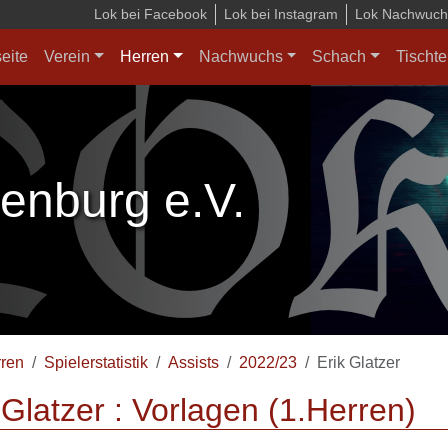
Lok bei Facebook
Lok bei Instagram
Lok Nachwuchs
seite
Verein
Herren
Nachwuchs
Schach
Tischte
enburg e.V.
ren
Spielerstatistik
Assists
2022/23
Erik Glatzer
 Glatzer : Vorlagen (1.Herren)