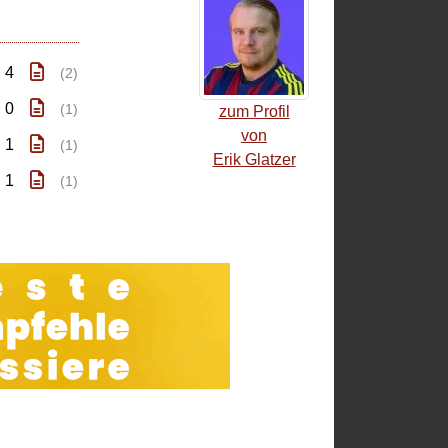
: 4
(2)
: 0
(1)
zum Profil
von
: 1
(1)
Erik Glatzer
: 1
(1)