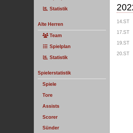
202
Statistik
14.ST
Alte Herren
17.ST
Team
19.ST
Spielplan
20.ST
Statistik
Spielerstatistik
Spiele
Tore
Assists
Scorer
Sünder