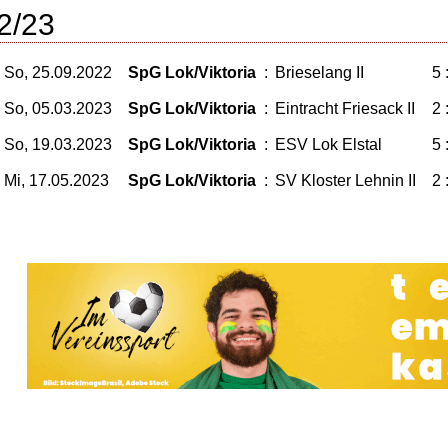
2/23
So, 25.09.2022
SpG Lok/Viktoria
:
Brieselang II
5 
So, 05.03.2023
SpG Lok/Viktoria
:
Eintracht Friesack II
2 
So, 19.03.2023
SpG Lok/Viktoria
:
ESV Lok Elstal
5 
Mi, 17.05.2023
SpG Lok/Viktoria
:
SV Kloster Lehnin II
2 