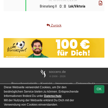
0 : 8
Brieselang II
Lok/Viktoria
Zurück
soccero.de
© 2006 - 2026
Besucherstatistik
Kontakt
Impressum
Datenschutz
Diese Webseite verwendet Cookies, um Dir den
OK
bestmöglichen Service bieten zu können. Entsprechende
Informationen findest Du unter
Datenschutz
.
Mit der Nutzung der Webseite erklärst Du Dich mit der
Team
1. Kreisklasse A
Spielplan
Statistik
Verwendung von Cookies einverstanden.