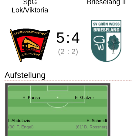
SpG
Brieselang II
Lok/Viktoria
5
:
4
(2
:
2)
Aufstellung
H. Karisa
E. Glatzer
I. Abdulazis
E. Schmidt
(90' T. Engel)
(61' D. Rossner)