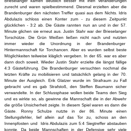
Brieselanger kamen deutllich besser mit ihen Veränderungen
zurecht und waren spielbestimmend. Diesmal erzielten aber die
Brandenburger den nächsten Treffer quasi aus dem Nichts. Idris
Abdulazis schloss einen Konter zum - zu diesem Zeitpunkt
glücklichen - 3:2 ab. Die Gäste rannten nun an und in der 57.
Minute glichen sie erneut aus. Justin Stahr war der Brieselanger
Torschütze. Die Grün Weißen ließen nicht nach und nutzten
immer wieder die Unordnung in der Brandenburger
Hintermannschaft für Torchancen. Aber es wurden selbst beste
Möglichkeiten teilweise kläglich vergeben. In der 65. war es aber
dann doch soweit. Wieder Justin Stahr erzielte die längst fällige
4:3 Gästeführung. Die Brandenburger versuchten nochmal die
letzten Kräfte zu mobilisieren und tatsächlich gelang in der 70.
Minute der Ausgleich. Erik Glatzer wurde im Strafraum zu Fall
gebracht und es gab Strafstoß, den Steffen Baumann sicher
verwandelte. In der Schlussphase wollen beide Teams den Sieg
und es wirkte so, als gewinne die Mannschaft die in der Abwehr
die größe Unsicherheit zeigte. In diesem Spiel waren es dann die
Gäste. Ronny Schulze nutzte in der 86. Minute einen
Stellungsfehler, lief allein auf das Tor zu, schoss an den
Innenpfosten und Idris Abdulazis zum 5:4 Siegtreffer abstauben
konnte. Da beide Mannschaften in der Defensive sehr viele