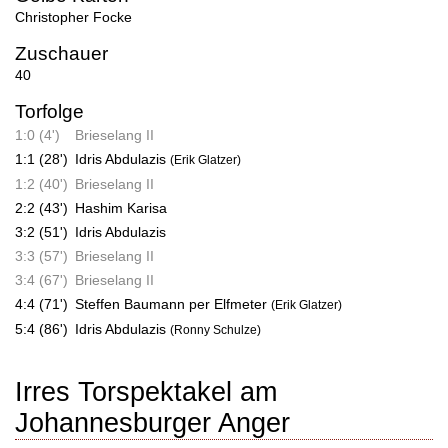
Christopher Focke
Zuschauer
40
Torfolge
1:0 (4')
Brieselang II
1:1 (28')
Idris Abdulazis
(Erik Glatzer)
1:2 (40')
Brieselang II
2:2 (43')
Hashim Karisa
3:2 (51')
Idris Abdulazis
3:3 (57')
Brieselang II
3:4 (67')
Brieselang II
4:4 (71')
Steffen Baumann per Elfmeter
(Erik Glatzer)
5:4 (86')
Idris Abdulazis
(Ronny Schulze)
Irres Torspektakel am
Johannesburger Anger