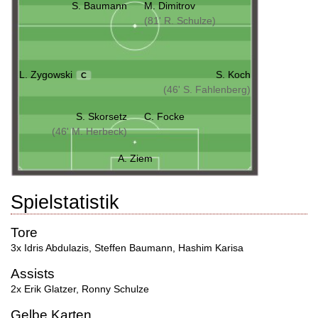
S. Baumann
M. Dimitrov
(81' R. Schulze)
L. Zygowski
S. Koch
C
(46' S. Fahlenberg)
S. Skorsetz
C. Focke
(46' M. Herbeck)
A. Ziem
Spielstatistik
Tore
3x Idris Abdulazis
,
Steffen Baumann
,
Hashim Karisa
Assists
2x Erik Glatzer
,
Ronny Schulze
Gelbe Karten