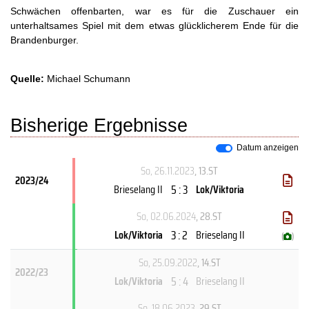
Schwächen offenbarten, war es für die Zuschauer ein
unterhaltsames Spiel mit dem etwas glücklicherem Ende für die
Brandenburger.
Quelle:
Michael Schumann
Bisherige Ergebnisse
Datum anzeigen
So, 26.11.2023
, 13.ST
2023/24
5 : 3
Brieselang II
Lok/Viktoria
So, 02.06.2024
, 28.ST
3 : 2
Lok/Viktoria
Brieselang II
(
)
So, 25.09.2022
, 14.ST
2022/23
5 : 4
Lok/Viktoria
Brieselang II
So, 18.06.2023
, 29.ST