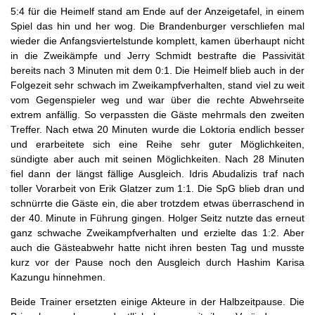
5:4 für die Heimelf stand am Ende auf der Anzeigetafel, in einem
Spiel das hin und her wog. Die Brandenburger verschliefen mal
wieder die Anfangsviertelstunde komplett, kamen überhaupt nicht
in die Zweikämpfe und Jerry Schmidt bestrafte die Passivität
bereits nach 3 Minuten mit dem 0:1. Die Heimelf blieb auch in der
Folgezeit sehr schwach im Zweikampfverhalten, stand viel zu weit
vom Gegenspieler weg und war über die rechte Abwehrseite
extrem anfällig. So verpassten die Gäste mehrmals den zweiten
Treffer. Nach etwa 20 Minuten wurde die Loktoria endlich besser
und erarbeitete sich eine Reihe sehr guter Möglichkeiten,
sündigte aber auch mit seinen Möglichkeiten. Nach 28 Minuten
fiel dann der längst fällige Ausgleich. Idris Abudalizis traf nach
toller Vorarbeit von Erik Glatzer zum 1:1. Die SpG blieb dran und
schnürrte die Gäste ein, die aber trotzdem etwas überraschend in
der 40. Minute in Führung gingen. Holger Seitz nutzte das erneut
ganz schwache Zweikampfverhalten und erzielte das 1:2. Aber
auch die Gästeabwehr hatte nicht ihren besten Tag und musste
kurz vor der Pause noch den Ausgleich durch Hashim Karisa
Kazungu hinnehmen.
Beide Trainer ersetzten einige Akteure in der Halbzeitpause. Die