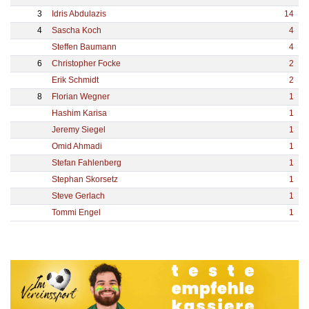
3
Idris Abdulazis
14
4
Sascha Koch
4
Steffen Baumann
4
6
Christopher Focke
2
Erik Schmidt
2
8
Florian Wegner
1
Hashim Karisa
1
Jeremy Siegel
1
Omid Ahmadi
1
Stefan Fahlenberg
1
Stephan Skorsetz
1
Steve Gerlach
1
Tommi Engel
1