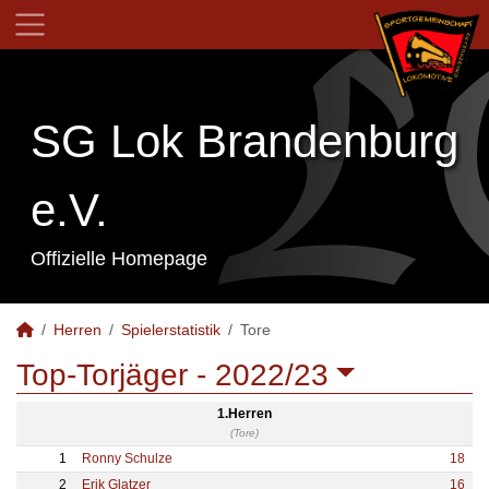
SG Lok Brandenburg
e.V.
Offizielle Homepage
Herren
Spielerstatistik
Tore
Top-Torjäger -
2022/23
1.Herren
(Tore)
1
Ronny Schulze
18
2
Erik Glatzer
16