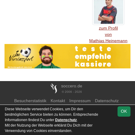
zum Profil
von
Mathias Heinemann
soccero.de
© 2006 - 2026
Besucherstatistik
Kontakt
Impressum
Datenschutz
Diese Webseite verwendet Cookies, um Dir den
OK
bestmöglichen Service bieten zu können. Entsprechende
Informationen findest Du unter
Datenschutz
.
Mit der Nutzung der Webseite erklärst Du Dich mit der
Verwendung von Cookies einverstanden.