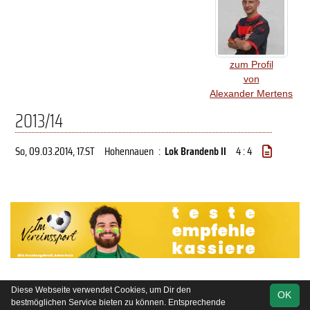
zum Profil
von
Alexander Mertens
2013/14
So, 09.03.2014
, 17.ST
Hohennauen
:
Lok Brandenb II
4 : 4
Diese Webseite verwendet Cookies, um Dir den
OK
soccero.de
bestmöglichen Service bieten zu können. Entsprechende