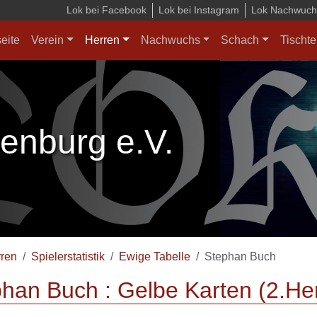
Lok bei Facebook
Lok bei Instagram
Lok Nachwuchs
seite
Verein
Herren
Nachwuchs
Schach
Tischte
enburg e.V.
ren
Spielerstatistik
Ewige Tabelle
Stephan Buch
han Buch : Gelbe Karten (2.He