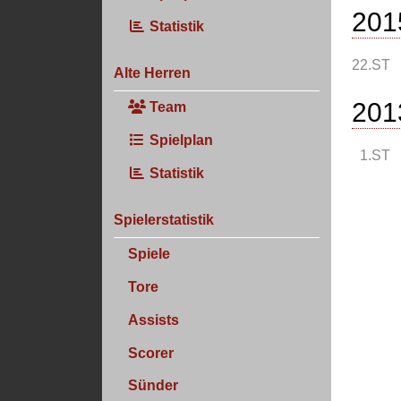
201
Statistik
22.ST
Alte Herren
201
Team
Spielplan
1.ST
Statistik
Spielerstatistik
Spiele
Tore
Assists
Scorer
Sünder