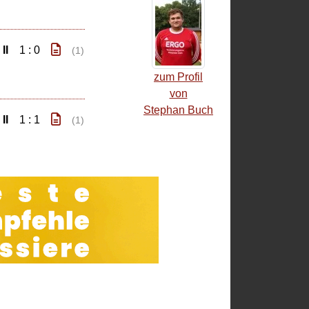
II
1 : 0
(1)
zum Profil
von
Stephan Buch
II
1 : 1
(1)