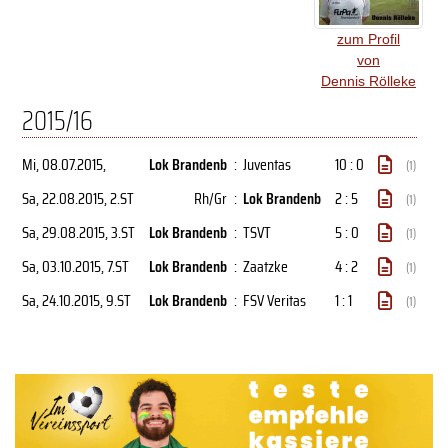
zum Profil
von
Dennis Rölleke
2015/16
Mi, 08.07.2015
,
Lok Brandenb
:
Juventas
10 : 0
(1)
Sa, 22.08.2015
, 2.ST
Rh/Gr
:
Lok Brandenb
2 : 5
(1)
Sa, 29.08.2015
, 3.ST
Lok Brandenb
:
TSVT
5 : 0
(1)
Sa, 03.10.2015
, 7.ST
Lok Brandenb
:
Zaatzke
4 : 2
(1)
Sa, 24.10.2015
, 9.ST
Lok Brandenb
:
FSV Veritas
1 : 1
(1)