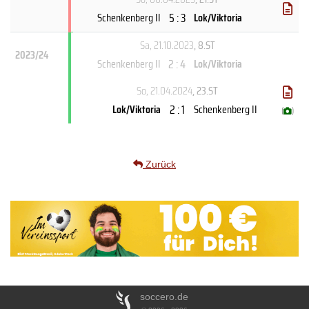
5 : 3
Schenkenberg II
Lok/Viktoria
Sa, 21.10.2023
, 8.ST
2023/24
2 : 4
Schenkenberg II
Lok/Viktoria
So, 21.04.2024
, 23.ST
2 : 1
Lok/Viktoria
Schenkenberg II
(
)
Zurück
soccero.de