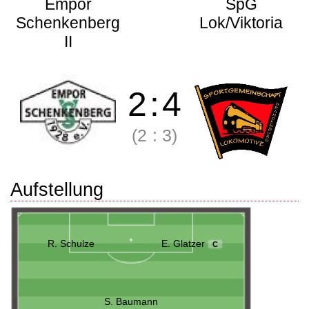
Empor
SpG
Schenkenberg
Lok/Viktoria
II
2
:
4
(2
:
3)
Aufstellung
R. Schulze
E. Glatzer
C
S. Baumann