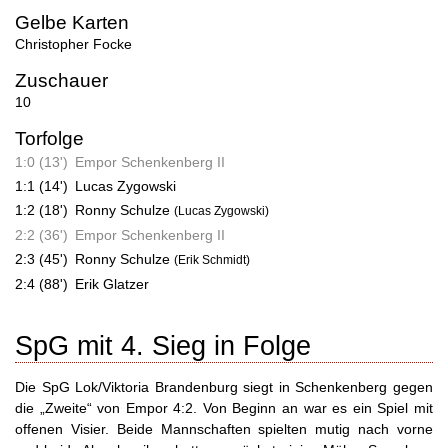
Gelbe Karten
Christopher Focke
Zuschauer
10
Torfolge
1:0 (13')
Empor Schenkenberg II
1:1 (14')
Lucas Zygowski
1:2 (18')
Ronny Schulze
(Lucas Zygowski)
2:2 (36')
Empor Schenkenberg II
2:3 (45')
Ronny Schulze
(Erik Schmidt)
2:4 (88')
Erik Glatzer
SpG mit 4. Sieg in Folge
Die SpG Lok/Viktoria Brandenburg siegt in Schenkenberg gegen
die „Zweite“ von Empor 4:2. Von Beginn an war es ein Spiel mit
offenen Visier. Beide Mannschaften spielten mutig nach vorne