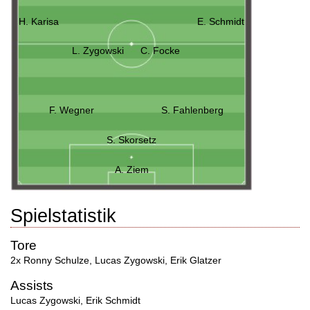
H. Karisa
E. Schmidt
L. Zygowski
C. Focke
F. Wegner
S. Fahlenberg
S. Skorsetz
A. Ziem
Spielstatistik
Tore
2x Ronny Schulze
,
Lucas Zygowski
,
Erik Glatzer
Assists
Lucas Zygowski
,
Erik Schmidt