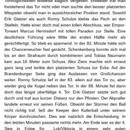
Tormöglichkeiten teilweise kläglich vergeben. Entweder traf man
freistehend das Tor nicht oder man suchte den besser platzierten
Mitspieler obwohl man in aussichtsreicher Position stand. Sowohl
Erik Glatzer als auch Ronny Schulze klebte das Pech an den
Stiefeln. Hatte einer doch mal einen tollen Abschluss, war Empor-
Torwart Marcus Hermsdorf mit tollen Paraden zur Stelle. Eine
deutlichere Führung wäre Mitte der ersten Hälfte mehr als
gerechtfertigt. So blieb es spannend. In der 82. Minute hätte sich
der Chancenwucher fast gerächt. Schenkenberg konnte sich mal
bis an den Strafraum durch kombinieren und Tobias Naumann
kam aus 16 Meter zum Schuss. Alex Ziem machte sich erneut
ganz lang und lenkte den platzierten Schuss zur Ecke. Auf der
Brandenburger Seite ging das Auslassen von Großchancen
weiter. Ronny Schulze lief in der 83. allein auf das Tor zu, aber
wieder ging die Kugel neben das Tor. In der 88. Minute fiel dann
doch das längst überfällige 4. Tor. Erik Glatzer setzte sich gut
durch und traf aus kurzer Distanz nur den Pfosten. Der Abpraller
landete erneut vor seinen Füßen. Obwohl der Stürmer den Ball
nicht richtig traf, ließ der Keeper den Kullerball unter seinem
Körper durchrutschen. Dies war natürlich die Entscheidung. In
den letzten Minuten passierte nichts mehr. Am Ende war es der 4.
Sieg in Folge für Lok/Viktoria in einem sehr guten