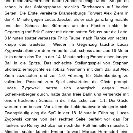
und beide Abwehrreihen hatten zunächst einige Mühe. So gab es
schon in der Anfangsphase reichlich Torchancen auf beiden
Seiten. Die Erste vereitelte Brandenburgs Torwart Alex Ziem in
der 4. Minute gegen Lucas Jaeckel, als er sich ganz lang machte
und den Schuss des Stürmers um den Pfosten lenkte. Im
Gegenzug traf Erik Glatzer mit einem satten Schuss nur die Latte.
3 Minuten später verpasste Philip Taube, nach Flanke von rechts,
knapp das Gästetor. Wieder im Gegenzug tauchte Lucas
Zygowski allein vor dem Emportor auf, schoss aber aus 16 Meter
links neben das Tor. In der 14. Minute schlug Empor einen langen
Ball in die Spitze. Das schlechte Stellungsspiel von Stephan
Skorsetz ermöglichte es Tobias Neumann mit dem Ball auf Alex
Ziem zuzulaufen und zur 1:0 Führung für Schenkenberg zu
vollenden. Passend zum Spiel antworteten die Gäste prompt.
Lucas Zygowski setzte sich energisch gegen zwei
Schenkenberger durch, hatte dann freie Bahn und versenkte mit
einem trockenen Schuss in die linke Ecke zum 1:1. Die Gäste
wurden nun besser. Vor allem die Loktoriaabwehr steigerte sich.
Zwangsläufig ging die SpG in der 18. Minute in Führung. Lucas
Zygowski konnte von der rechten Seite perfekt vor das Tor
flanken, wo Ronny Schulze nur noch den Fuß hinhalten musste. 3
Minuten später konnte Empor Torwart Marcus Hermsdorf eine