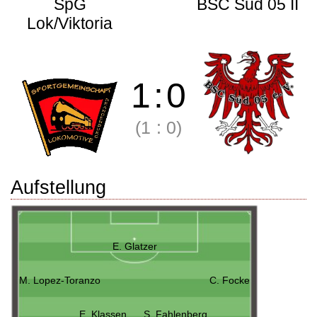
SpG
BSC Süd 05 II
Lok/Viktoria
1
:
0
(1
:
0)
Aufstellung
E. Glatzer
M. Lopez-Toranzo
C. Focke
E. Klassen
S. Fahlenberg