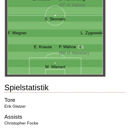
(37' H. Karisa)
S. Skorsetz
F. Wegner
L. Zygowski
E. Krause
P. Mähne
C
(89' D. Rossner)
M. Wienert
Spielstatistik
Tore
Erik Glatzer
Assists
Christopher Focke