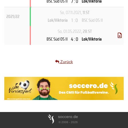
7 : 0
BSC Süd 05 II
Lok/Viktoria
So, 07.11.2021
, 11.ST
2021/22
1 : 0
Lok/Viktoria
BSC Süd 05 II
So, 01.05.2022
, 28.ST
4 : 0
BSC Süd 05 II
Lok/Viktoria
Zurück
soccero.de
© 2006 - 2026