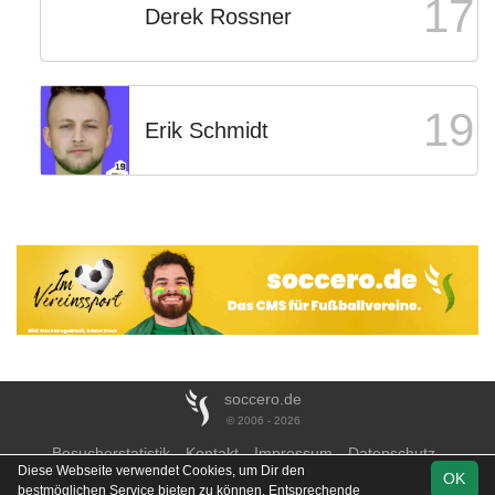
17
Derek Rossner
19
Erik Schmidt
soccero.de
© 2006 - 2026
Besucherstatistik
Kontakt
Impressum
Datenschutz
Diese Webseite verwendet Cookies, um Dir den
OK
bestmöglichen Service bieten zu können. Entsprechende