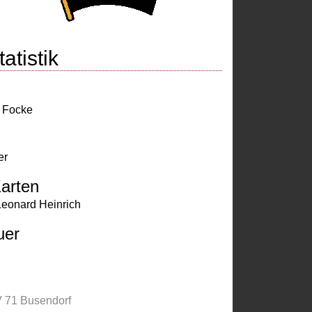
atistik
r Focke
er
arten
Leonard Heinrich
uer
 71 Busendorf