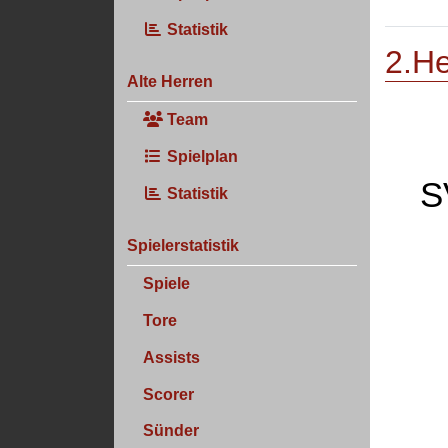
Statistik
2.He
Alte Herren
Team
Spielplan
S
Statistik
Spielerstatistik
Spiele
Tore
Assists
Scorer
Sünder