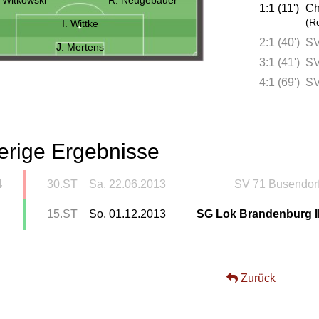
1:1 (11')
Ch
(R
I. Wittke
2:1 (40')
SV
J. Mertens
3:1 (41')
SV
4:1 (69')
SV
erige Ergebnisse
4
30.ST
Sa, 22.06.2013
SV 71 Busendor
15.ST
So, 01.12.2013
SG Lok Brandenburg I
Zurück