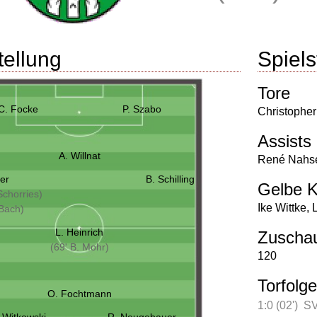
tellung
Spielst
Tore
C. Focke
P. Szabo
Christophe
Assists
A. Willnat
René Nahs
er
B. Schilling
Gelbe K
Schorries)
Ike Wittke
,
 Bach)
L. Heinrich
Zuscha
(69' B. Mohr)
120
Torfolge
O. Fochtmann
1:0 (02')
SV
 Witkowski
R. Neugebauer