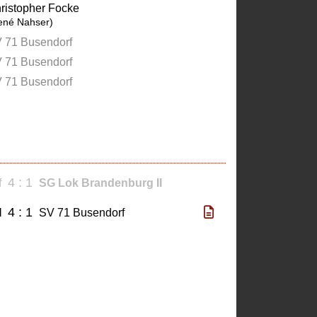
ristopher Focke
ené Nahser)
 71 Busendorf
 71 Busendorf
 71 Busendorf
4 : 1
f
SG Lok Brandenburg II
4 : 1
I
SV 71 Busendorf