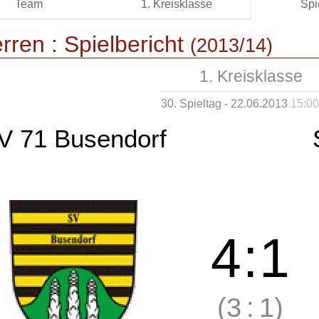
Team
1. Kreisklasse
Spi
rren :
Spielbericht
(2013/14)
1. Kreisklasse
30. Spieltag - 22.06.2013
15:00
V 71 Busendorf
4
:
1
(3
:
1)