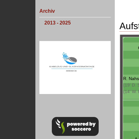
Archiv
2013 - 2025
Aufs
R. Nahs
(19' D. 
(14' W.
A.