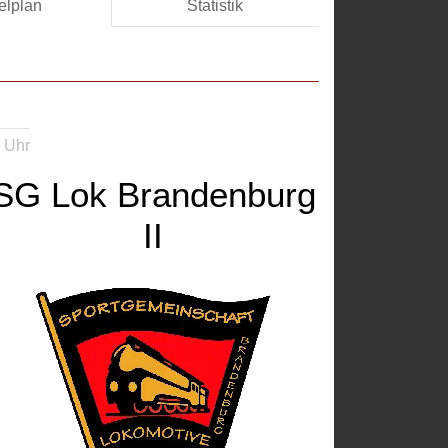
elplan
Statistik
 Uhr
SG Lok Brandenburg
II