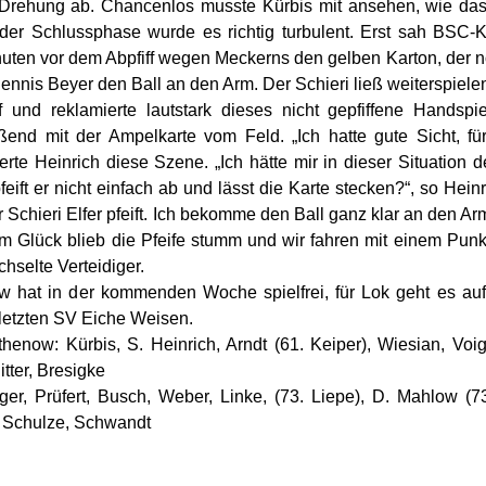
Drehung ab. Chancenlos musste Kürbis mit ansehen, wie das
n der Schlussphase wurde es richtig turbulent. Erst sah BSC
uten vor dem Abpfiff wegen Meckerns den gelben Karton, der no
nnis Beyer den Ball an den Arm. Der Schieri ließ weiterspiel
f und reklamierte lautstark dieses nicht gepfiffene Hands
ßend mit der Ampelkarte vom Feld. „Ich hatte gute Sicht, fü
tierte Heinrich diese Szene. „Ich hätte mir in dieser Situation
eift er nicht einfach ab und lässt die Karte stecken?“, so Hein
 Schieri Elfer pfeift. Ich bekomme den Ball ganz klar an den Arm
m Glück blieb die Pfeife stumm und wir fahren mit einem Punkt 
hselte Verteidiger.
 hat in der kommenden Woche spielfrei, für Lok geht es au
letzten SV Eiche Weisen.
enow: Kürbis, S. Heinrich, Arndt (61. Keiper), Wiesian, Voig
itter, Bresigke
ger, Prüfert, Busch, Weber, Linke, (73. Liepe), D. Mahlow (
 Schulze, Schwandt