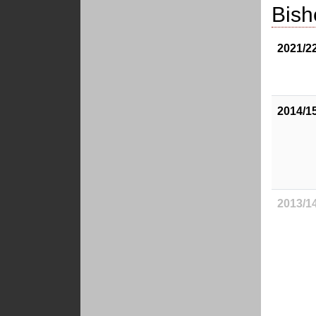
Bish
2021/2
2014/1
2013/1