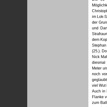
Möglichk
Christop
im Lok-S
der Grun
und Dan
Strafrau
dem Kopf
Stephan 
(25.). D
Nick Mah
diesmal 
Meter un
noch vor
geglaubt
viel Wut
Auch in 
Flanke v
zum Ball