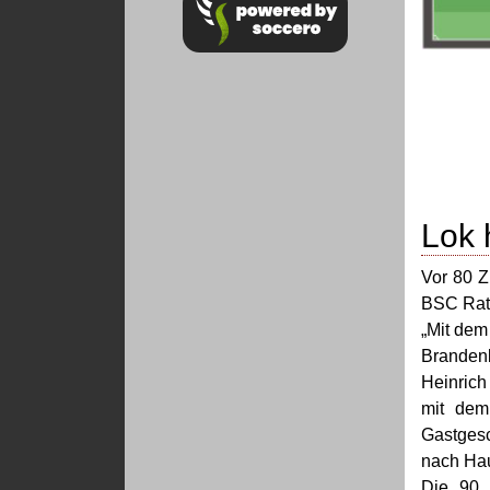
Lok 
Vor 80 Z
BSC Rath
„Mit dem
Brandenb
Heinrich
mit dem
Gastgesc
nach Hau
Die 90 