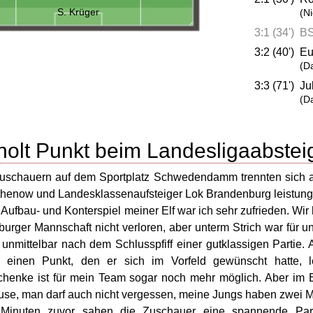
S. Krüger
(N
3:1 (34')
BS
3:2 (40')
Eu
(D
3:3 (71')
Ju
(D
holt Punkt beim Landesligaabstei
uschauern auf dem Sportplatz Schwedendamm trennten sich a
enow und Landesklassenaufsteiger Lok Brandenburg leistungsg
 Aufbau- und Konterspiel meiner Elf war ich sehr zufrieden. Wir
urger Mannschaft nicht verloren, aber unterm Strich war für
 unmittelbar nach dem Schlusspfiff einer gutklassigen Partie.
 einen Punkt, den er sich im Vorfeld gewünscht hatte, le
henke ist für mein Team sogar noch mehr möglich. Aber im En
se, man darf auch nicht vergessen, meine Jungs haben zwei M
Minuten zuvor sahen die Zuschauer eine spannende Part