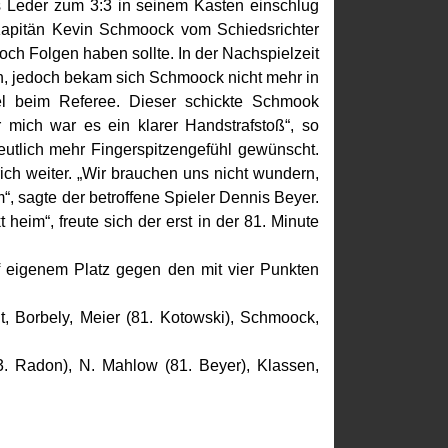
 Leder zum 3:3 in seinem Kasten einschlug
-Kapitän Kevin Schmoock vom Schiedsrichter
ch Folgen haben sollte. In der Nachspielzeit
en, jedoch bekam sich Schmoock nicht mehr in
piel beim Referee. Dieser schickte Schmook
r mich war es ein klarer Handstrafstoß“, so
 deutlich mehr Fingerspitzengefühl gewünscht.
rich weiter. „Wir brauchen uns nicht wundern,
“, sagte der betroffene Spieler Dennis Beyer.
heim“, freute sich der erst in der 81. Minute
f eigenem Platz gegen den mit vier Punkten
t, Borbely, Meier (81. Kotowski), Schmoock,
73. Radon), N. Mahlow (81. Beyer), Klassen,