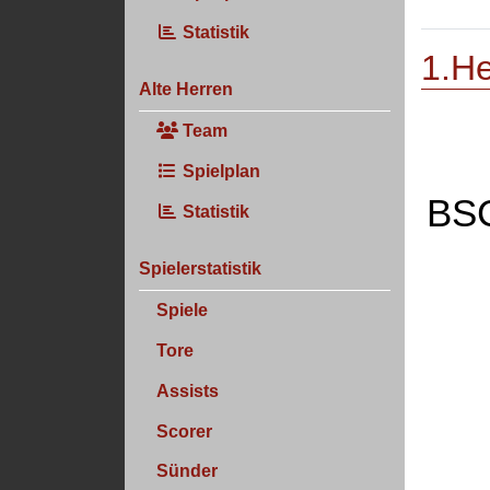
Statistik
1.He
Alte Herren
Team
Spielplan
BSC
Statistik
Spielerstatistik
Spiele
Tore
Assists
Scorer
Sünder