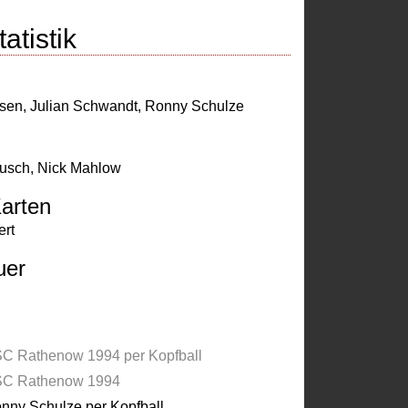
atistik
sen
,
Julian Schwandt
,
Ronny Schulze
usch
,
Nick Mahlow
arten
ert
uer
C Rathenow 1994 per Kopfball
C Rathenow 1994
nny Schulze per Kopfball