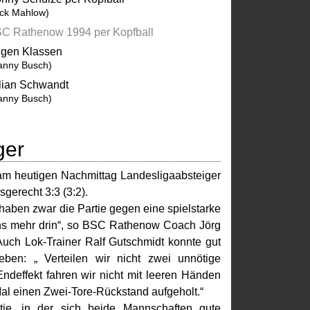
ick Mahlow)
C Rathenow 1994 per Kopfball
gen Klassen
anny Busch)
lian Schwandt
anny Busch)
ger
m heutigen Nachmittag Landesligaabsteiger
erecht 3:3 (3:2).
 haben zwar die Partie gegen eine spielstarke
 uns mehr drin“, so BSC Rathenow Coach Jörg
 Auch Lok-Trainer Ralf Gutschmidt konnte gut
ben: „ Verteilen wir nicht zwei unnötige
deffekt fahren wir nicht mit leeren Händen
al einen Zwei-Tore-Rückstand aufgeholt.“
ie, in der sich beide Mannschaften gute