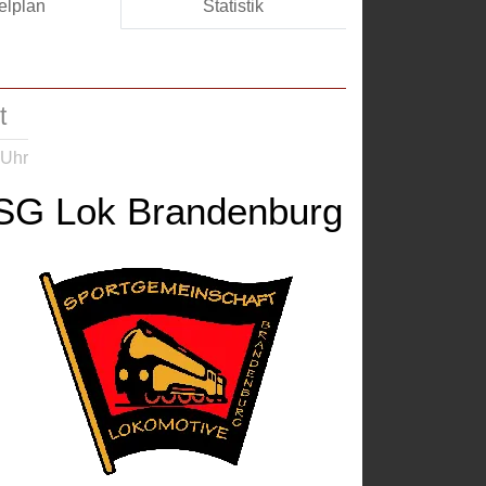
elplan
Statistik
t
 Uhr
SG Lok Brandenburg