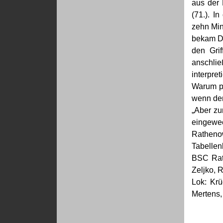
aus der 
(71.). I
zehn Min
bekam De
den Grif
anschlie
interpre
Warum pf
wenn der
„Aber zu
eingewec
Rathenow
Tabellen
BSC Rath
Zeljko, R
Lok: Krü
Mertens,