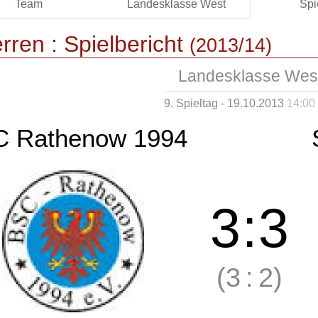
Team
Landesklasse West
Spi
rren :
Spielbericht
(2013/14)
Landesklasse Wes
9. Spieltag - 19.10.2013
14:00
 Rathenow 1994
3
:
3
(3
:
2)