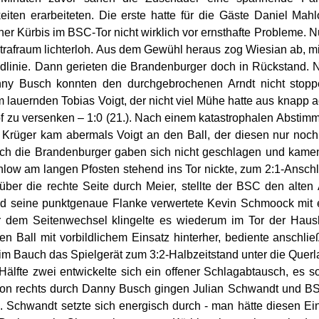
eiten erarbeiteten. Die erste hatte für die Gäste Daniel Mah
her Kürbis im BSC-Tor nicht wirklich vor ernsthafte Probleme. 
trafraum lichterloh. Aus dem Gewühl heraus zog Wiesian ab, mit 
dlinie. Dann gerieten die Brandenburger doch in Rückstand
ny Busch konnten den durchgebrochenen Arndt nicht stoppen
m lauernden Tobias Voigt, der nicht viel Mühe hatte aus knapp a
 zu versenken – 1:0 (21.). Nach einem katastrophalen Abstim
Krüger kam abermals Voigt an den Ball, der diesen nur noch
och die Brandenburger gaben sich nicht geschlagen und kame
low am langen Pfosten stehend ins Tor nickte, zum 2:1-Anschlu
über die rechte Seite durch Meier, stellte der BSC den alten
d seine punktgenaue Flanke verwertete Kevin Schmoock mit e
 dem Seitenwechsel klingelte es wiederum im Tor der Haush
en Ball mit vorbildlichem Einsatz hinterher, bediente anschl
 im Bauch das Spielgerät zum 3:2-Halbzeitstand unter die Querlat
Hälfte zwei entwickelte sich ein offener Schlagabtausch, es so
on rechts durch Danny Busch gingen Julian Schwandt und BS
. Schwandt setzte sich energisch durch - man hätte diesen Ei