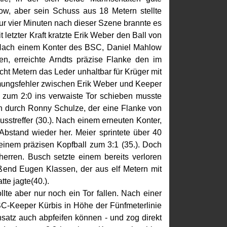
low, aber sein Schuss aus 18 Metern stellte
Nur vier Minuten nach dieser Szene brannte es
letzter Kraft kratzte Erik Weber den Ball von
. Nach einem Konter des BSC, Daniel Mahlow
, erreichte Arndts präzise Flanke den im
cht Metern das Leder unhaltbar für Krüger mit
mungsfehler zwischen Erik Weber und Keeper
 zum 2:0 ins verwaiste Tor schieben musste
n durch Ronny Schulze, der eine Flanke von
sstreffer (30.). Nach einem erneuten Konter,
 Abstand wieder her. Meier sprintete über 40
inem präzisen Kopfball zum 3:1 (35.). Doch
erren. Busch setzte einem bereits verloren
ießend Eugen Klassen, der aus elf Metern mit
te jagte(40.).
llte aber nur noch ein Tor fallen. Nach einer
C-Keeper Kürbis in Höhe der Fünfmeterlinie
nsatz auch abpfeifen können - und zog direkt