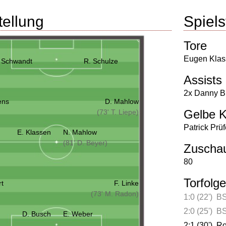
tellung
Spielst
Tore
Eugen Klas
. Schwandt
R. Schulze
Assists
2x Danny B
ens
D. Mahlow
Gelbe K
(73' T. Liepe)
Patrick Prüf
E. Klassen
N. Mahlow
(81' D. Beyer)
Zuscha
80
Torfolge
rt
F. Linke
(73' M. Radon)
1:0 (22')
BS
2:0 (25')
BS
D. Busch
E. Weber
2:1 (30')
Ro