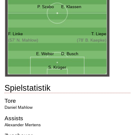
P. Szabo
E. Klassen
F. Linke
T. Liepe
(57' N. Mahlow)
(78' B. Kaepke)
E. Weber
D. Busch
S. Krüger
Spielstatistik
Tore
Daniel Mahlow
Assists
Alexander Mertens