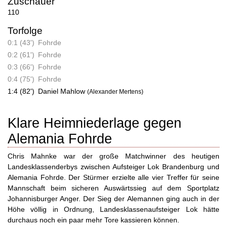
Zuschauer
110
Torfolge
0:1 (43')
Fohrde
0:2 (61')
Fohrde
0:3 (66')
Fohrde
0:4 (75')
Fohrde
1:4 (82')
Daniel Mahlow
(Alexander Mertens)
Klare Heimniederlage gegen
Alemania Fohrde
Chris Mahnke war der große Matchwinner des heutigen
Landesklassenderbys zwischen Aufsteiger Lok Brandenburg und
Alemania Fohrde. Der Stürmer erzielte alle vier Treffer für seine
Mannschaft beim sicheren Auswärtssieg auf dem Sportplatz
Johannisburger Anger. Der Sieg der Alemannen ging auch in der
Höhe völlig in Ordnung, Landesklassenaufsteiger Lok hätte
durchaus noch ein paar mehr Tore kassieren können.