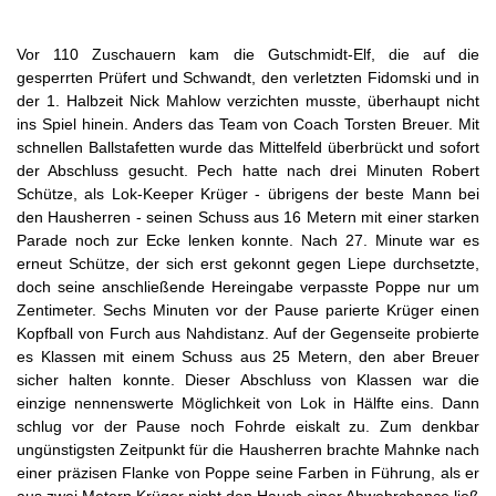
Vor 110 Zuschauern kam die Gutschmidt-Elf, die auf die
gesperrten Prüfert und Schwandt, den verletzten Fidomski und in
der 1. Halbzeit Nick Mahlow verzichten musste, überhaupt nicht
ins Spiel hinein. Anders das Team von Coach Torsten Breuer. Mit
schnellen Ballstafetten wurde das Mittelfeld überbrückt und sofort
der Abschluss gesucht. Pech hatte nach drei Minuten Robert
Schütze, als Lok-Keeper Krüger - übrigens der beste Mann bei
den Hausherren - seinen Schuss aus 16 Metern mit einer starken
Parade noch zur Ecke lenken konnte. Nach 27. Minute war es
erneut Schütze, der sich erst gekonnt gegen Liepe durchsetzte,
doch seine anschließende Hereingabe verpasste Poppe nur um
Zentimeter. Sechs Minuten vor der Pause parierte Krüger einen
Kopfball von Furch aus Nahdistanz. Auf der Gegenseite probierte
es Klassen mit einem Schuss aus 25 Metern, den aber Breuer
sicher halten konnte. Dieser Abschluss von Klassen war die
einzige nennenswerte Möglichkeit von Lok in Hälfte eins. Dann
schlug vor der Pause noch Fohrde eiskalt zu. Zum denkbar
ungünstigsten Zeitpunkt für die Hausherren brachte Mahnke nach
einer präzisen Flanke von Poppe seine Farben in Führung, als er