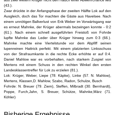
aus zwei Metern Krüger nicht den Hauch einer Abwehrchance ließ
(43.).
Zwar drückte in der Anfangsphase der zweiten Hälfte Lok auf den
Ausgleich, doch das Tor machten die Gäste aus Havelsee. Nach
einem unnötigen Ballverlust von Erik Weber im Vorwärtsgang war
es erneut Mahnke, der Krüger abermals bezwingen konnte - 0:2
(61.). Nach einem schnell ausgeführten Freistoß von Fohrde
lupfte Mahnke das Leder über Krüger hinweg zum 0:3 (66.).
Mahnke machte eine Viertelstunde vor dem Abpfiff seinen
lupenreinen Hattrick perfekt. Mit einem platzierten Linksschuss
von der Strafraumkante in die rechte Ecke erhöhte er auf 0:4.
Daniel Mahlow war es vorbehalten, nach starkem Zuspiel von
Mertens mit einem Schuss in den rechten Winkel den ersten
Landesklassentreffer für Lok zu erzielen (81.).
Lok: Krüger, Weber, Liepe (78. Käpke), Linke (57. N. Mahlow),
Mertens, Klassen,D. Mahlow, Szabo, Radon, Schulze, Busch
Fohrde: N. Breuer (79. Ziem), Steffen, Milbradt (30. Bernhardt),
Poppe, Furch,Jahn, S. Breuer, Schütze, Mahnke,März (71.
Köhler)
Bisherige Ergebnisse