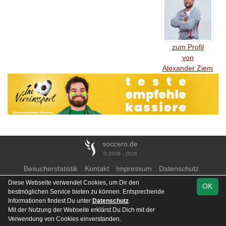
zum Profil
von
Alexander Ziem
soccero.de
© 2006 - 2026
Besucherstatistik
Kontakt
Impressum
Datenschutz
Diese Webseite verwendet Cookies, um Dir den
OK
bestmöglichen Service bieten zu können. Entsprechende
Informationen findest Du unter
Datenschutz
.
Mit der Nutzung der Webseite erklärst Du Dich mit der
Verwendung von Cookies einverstanden.