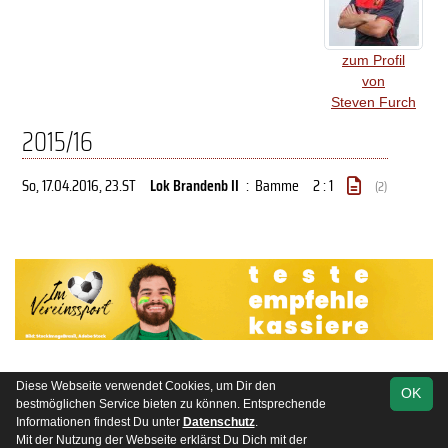
zum Profil
von
Steven Furch
2015/16
So, 17.04.2016
, 23.ST
Lok Brandenb II
:
Bamme
2 : 1
(2)
Diese Webseite verwendet Cookies, um Dir den
OK
soccero.de
bestmöglichen Service bieten zu können. Entsprechende
© 2006 - 2026
Informationen findest Du unter
Datenschutz
.
Mit der Nutzung der Webseite erklärst Du Dich mit der
Besucherstatistik
Kontakt
Impressum
Datenschutz