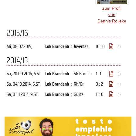
zum Profil
von
Dennis Rölleke
2015/16
Mi, 08.07.2015
,
Lok Brandenb
:
Juventas
10 : 0
(1)
2014/15
Sa, 20.09.2014
, 4.ST
Lok Brandenb
:
SG Bornim
1 : 1
(1)
Sa, 04.10.2014
, 6.ST
Lok Brandenb
:
Rh/Gr
3 : 2
(1)
Sa, 01.11.2014
, 9.ST
Lok Brandenb
:
Gülitz
11 : 0
(1)