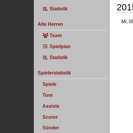
201
Statistik
Mi, 0
Alte Herren
Team
Spielplan
Statistik
Spielerstatistik
Spiele
Tore
Assists
Scorer
Sünder