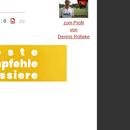
 : 0
(1)
zum Profil
von
Dennis Rölleke