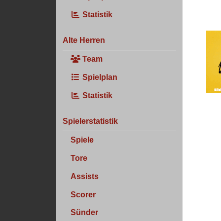
Statistik
Alte Herren
Team
Spielplan
Statistik
Spielerstatistik
Spiele
Tore
Assists
Scorer
Sünder