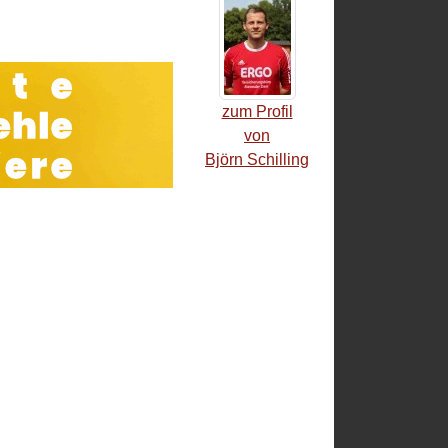
zum Profil
von
Björn Schilling