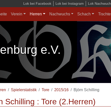
Lok bei Facebook
Lok bei Instagram
Lok Nachwuchs
seite
Verein
Herren
Nachwuchs
Schach
Tischte
enburg e.V.
ren
Spielerstatistik
Tore
2015/16
Björn Schilling
n Schilling : Tore (2.Herren)