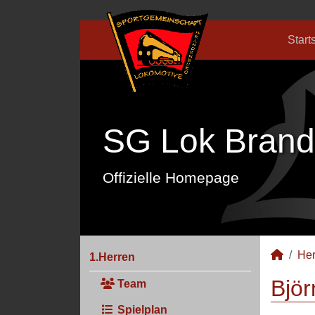
Start
SG Lok Brand
Offizielle Homepage
Her
1.Herren
Björ
Team
Spielplan