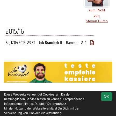
zum Profil
von
Steven Furch
2015/16
So, 17.04.2016
, 23.ST
Lok Brandenb II
:
Bamme
2 : 1
Diese Webseite verwendet Cookies, um Dir den
OK
soccero.de
bestmöglichen Service bieten zu können. Entsprechende
© 2006 - 2026
Informationen findest Du unter
Datenschutz
.
Mit der Nutzung der Webseite erklärst Du Dich mit der
Besucherstatistik
Kontakt
Impressum
Datenschutz
Verwendung von Cookies einverstanden.