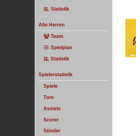
Statistik
Alte Herren
Team
Spielplan
Statistik
Spielerstatistik
Spiele
Tore
Assists
Scorer
Sünder