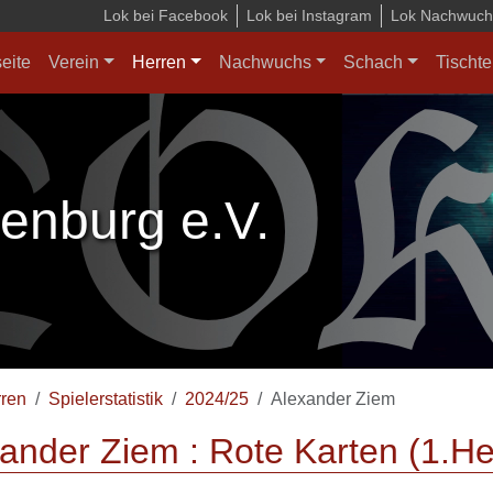
Lok bei Facebook
Lok bei Instagram
Lok Nachwuchs
seite
Verein
Herren
Nachwuchs
Schach
Tischte
enburg e.V.
ren
Spielerstatistik
2024/25
Alexander Ziem
ander Ziem : Rote Karten (1.He