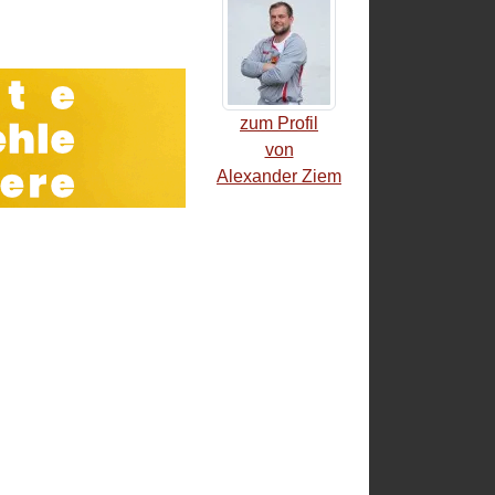
zum Profil
von
Alexander Ziem