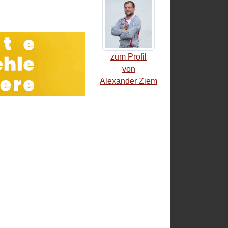
zum Profil
von
Alexander Ziem