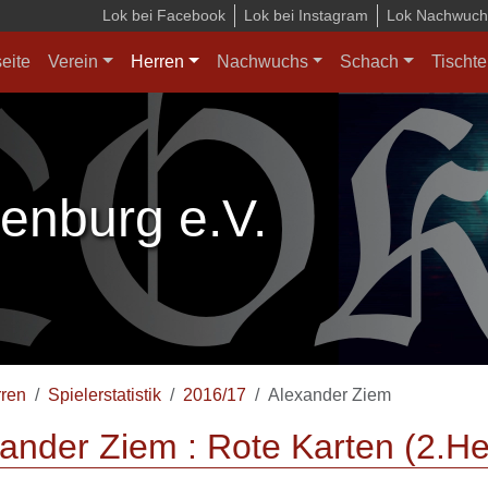
Lok bei Facebook
Lok bei Instagram
Lok Nachwuchs
seite
Verein
Herren
Nachwuchs
Schach
Tischte
enburg e.V.
ren
Spielerstatistik
2016/17
Alexander Ziem
ander Ziem : Rote Karten (2.He