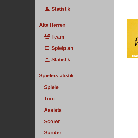
Statistik
Alte Herren
Team
Spielplan
Statistik
Spielerstatistik
Spiele
Tore
Assists
Scorer
Sünder