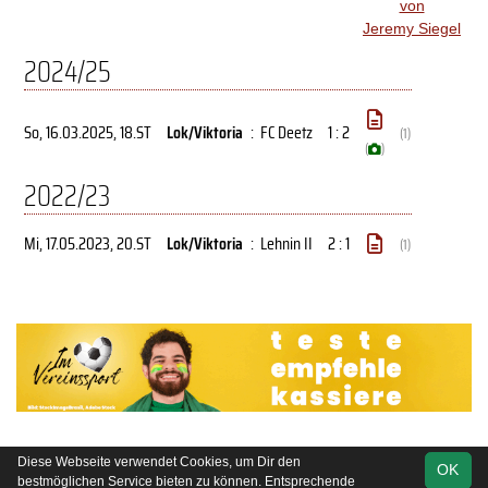
von
Jeremy Siegel
2024/25
So, 16.03.2025
, 18.ST
Lok/Viktoria
:
FC Deetz
1 : 2
(1)
(
)
2022/23
Mi, 17.05.2023
, 20.ST
Lok/Viktoria
:
Lehnin II
2 : 1
(1)
Diese Webseite verwendet Cookies, um Dir den
OK
soccero.de
bestmöglichen Service bieten zu können. Entsprechende