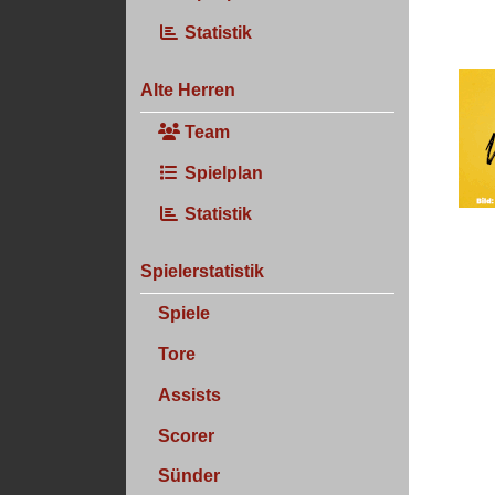
Statistik
Alte Herren
Team
Spielplan
Statistik
Spielerstatistik
Spiele
Tore
Assists
Scorer
Sünder