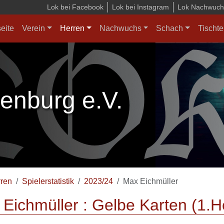
Lok bei Facebook
Lok bei Instagram
Lok Nachwuchs
seite
Verein
Herren
Nachwuchs
Schach
Tischte
enburg e.V.
ren
Spielerstatistik
2023/24
Max Eichmüller
Eichmüller : Gelbe Karten (1.H