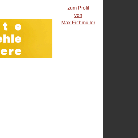
zum Profil
von
Max Eichmüller