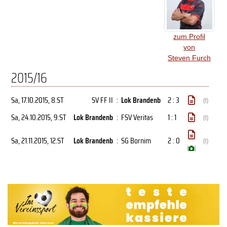
zum Profil
von
Steven Furch
2015/16
Sa, 17.10.2015
, 8.ST
SV FF II
:
Lok Brandenb
2 : 3
(1)
Sa, 24.10.2015
, 9.ST
Lok Brandenb
:
FSV Veritas
1 : 1
(1)
Sa, 21.11.2015
, 12.ST
Lok Brandenb
:
SG Bornim
2 : 0
(1)
(
)