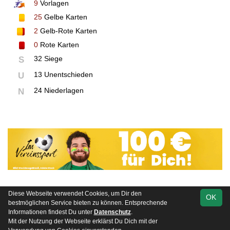
9
Vorlagen
25
Gelbe Karten
2
Gelb-Rote Karten
0
Rote Karten
32 Siege
S
13 Unentschieden
U
24 Niederlagen
N
Diese Webseite verwendet Cookies, um Dir den
OK
soccero.de
bestmöglichen Service bieten zu können. Entsprechende
© 2006 - 2026
Informationen findest Du unter
Datenschutz
.
Mit der Nutzung der Webseite erklärst Du Dich mit der
Besucherstatistik
Kontakt
Impressum
Datenschutz