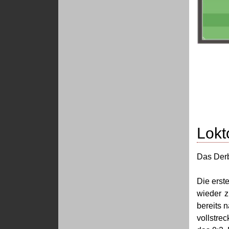
Lokt
Das Derb
Die erst
wieder z
bereits 
vollstre