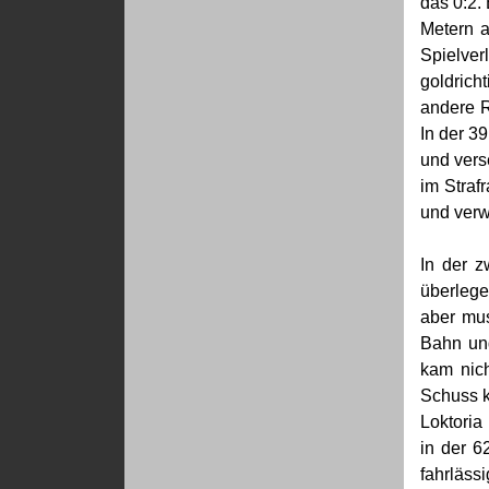
das 0:2.
Metern a
Spielver
goldrich
andere R
In der 3
und vers
im Straf
und verw
In der z
überlege
aber mus
Bahn und
kam nich
Schuss k
Loktoria
in der 6
fahrläss