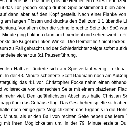
 Es dauerte bis 10 Minuten, bis die Heimelf ein erstes Lebenze
uf das Tor, jedoch knapp drüber. Spielbestimmend blieb aber 
lauf dann aber auf den Kopf gestellt. Nach einer Flanke von
tig am langen Pfosten und drückte den Ball zum 1:1 über die L
ichtung. Vor allem über die schnelle rechte Seite der SpG wu
9. Minute ging Loktoria dann auch verdient und sehenswert in
enkte die Kugel im linken Winkel. Die Heimelf ließ nicht locke
raum zu Fall gebracht und der Schiedsrichter zeigte sofort auf
andelte sicher zur 3:1 Pausenführung.
weiten Halbzeit änderte sich am Spielverlauf wenig. Loktoria
n. In der 48. Minute scheiterte Scott Baumann noch am Außenp
tergültig das 4:1 vor. Christopher Focke nahm einen öffnend
 vollstreckte von der rechten Seite mit einem platzierten Fl
t mehr viel. Den gefährlichsten Abschluss hatte Christian S
napp über das Gehäuse flog. Das Geschehen spielte sich aber 
 hatte noch einige gute Möglichkeiten das Ergebnis in die Höhe
2. Minute, als er den Ball von rechten Seite neben das leere
ig mit ihren Möglichkeiten um. In der 79. Minute erzielte D