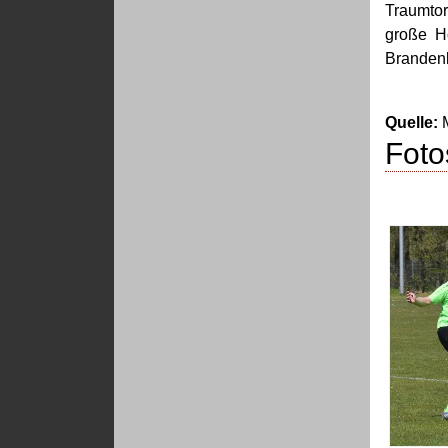
Traumtor
große H
Brandenb
Quelle:
M
Foto