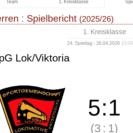
Team
1. Kreisklasse
Spi
rren :
Spielbericht
(2025/26)
1. Kreisklasse
24. Spieltag - 26.04.2026
15:00
pG Lok/Viktoria
5
:
1
(3
:
1)