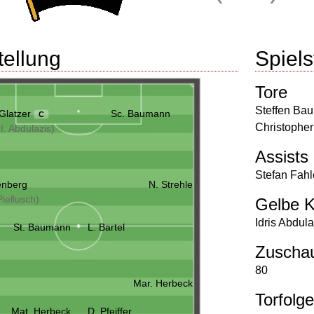
tellung
Spielst
Tore
Steffen Ba
Glatzer
Sc. Baumann
C
Christophe
 I. Abdulazis)
Assists
Stefan Fah
enberg
N. Strehle
Piellusch)
Gelbe K
Idris Abdula
St. Baumann
L. Bartel
Zuscha
80
Mar. Herbeck
Torfolge
Mat. Herbeck
D. Pfeiffer