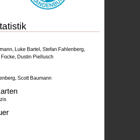
atistik
umann
,
Luke Bartel
,
Stefan Fahlenberg
,
r Focke
,
Dustin Piellusch
lenberg
,
Scott Baumann
arten
zis
uer