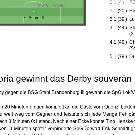
0:1 (4')
FC
(46' C. Focke)
1:1 (20')
St
E. Schmidt
2:1 (39')
Lu
3:1 (44')
St
(S
4:1 (49')
Ch
(S
5:1 (79')
Du
oria gewinnt das Derby souverän
y gegen die BSG Stahl Brandenburg III gewann die SpG Lok/Vik
en 20 Minuten gingen komplett an die Gäste vom Quenz. Lokto
u weit weg vom Gegner und leistete sich jede Menge Fehlpäs
nach 3 Minuten 0:1 stand. Nach einer Ecke konnte Tino Henske 
cken. 3 Minuten später verhinderte SpG Torwart Erik Schmidt 