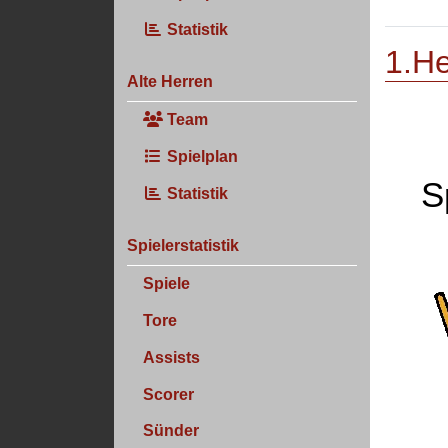
Statistik
1.He
Alte Herren
Team
Spielplan
S
Statistik
Spielerstatistik
Spiele
Tore
Assists
Scorer
Sünder