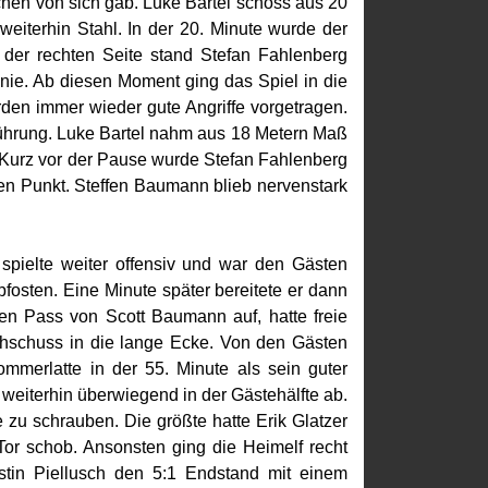
ichen von sich gab. Luke Bartel schoss aus 20
weiterhin Stahl. In der 20. Minute wurde der
 der rechten Seite stand Stefan Fahlenberg
inie. Ab diesen Moment ging das Spiel in die
rden immer wieder gute Angriffe vorgetragen.
 Führung. Luke Bartel nahm aus 18 Metern Maß
r. Kurz vor der Pause wurde Stefan Fahlenberg
 den Punkt. Steffen Baumann blieb nervenstark
 spielte weiter offensiv und war den Gästen
fosten. Eine Minute später bereitete er dann
en Pass von Scott Baumann auf, hatte freie
achschuss in die lange Ecke. Von den Gästen
ommerlatte in der 55. Minute als sein guter
weiterhin überwiegend in der Gästehälfte ab.
 zu schrauben. Die größte hatte Erik Glatzer
 Tor schob. Ansonsten ging die Heimelf recht
ustin Piellusch den 5:1 Endstand mit einem