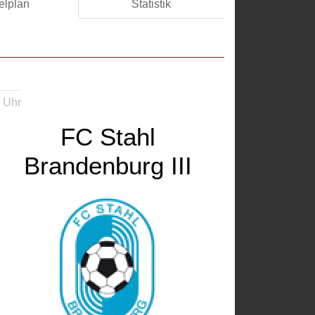
elplan
Statistik
 Uhr
FC Stahl
Brandenburg III