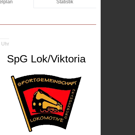
elplan
Statistik
 Uhr
SpG Lok/Viktoria