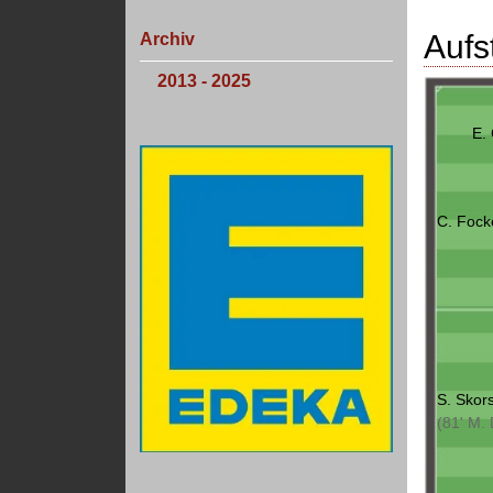
Aufs
Archiv
2013 - 2025
E. 
C. Fock
S. Skor
(81' M. 