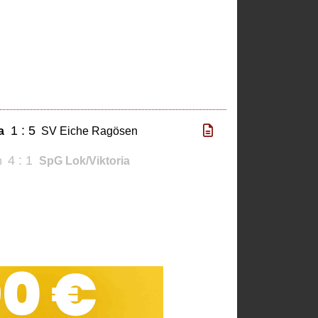
1 : 5
a
SV Eiche Ragösen
4 : 1
n
SpG Lok/Viktoria