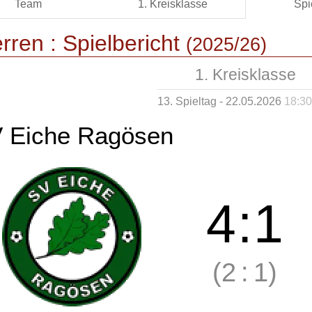
Team
1. Kreisklasse
Spi
rren :
Spielbericht
(2025/26)
1. Kreisklasse
13. Spieltag - 22.05.2026
18:30
 Eiche Ragösen
4
:
1
(2
:
1)