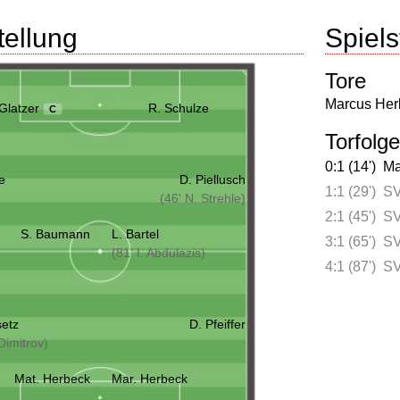
tellung
Spielst
Tore
Marcus Her
Glatzer
R. Schulze
C
Torfolge
0:1 (14')
Ma
e
D. Piellusch
1:1 (29')
SV
(46' N. Strehle)
2:1 (45')
SV
S. Baumann
L. Bartel
3:1 (65')
SV
(81' I. Abdulazis)
4:1 (87')
SV
setz
D. Pfeiffer
Dimitrov)
Mat. Herbeck
Mar. Herbeck