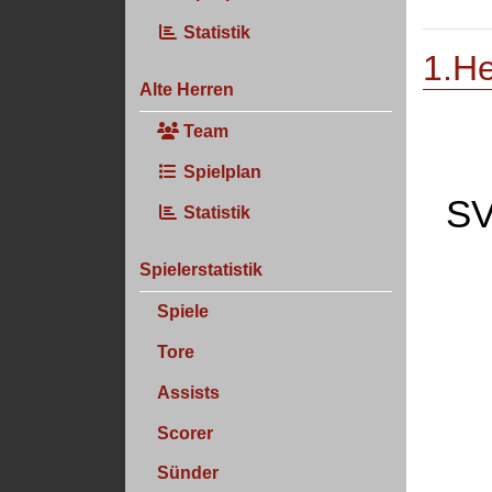
Statistik
1.He
Alte Herren
Team
Spielplan
SV
Statistik
Spielerstatistik
Spiele
Tore
Assists
Scorer
Sünder