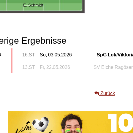
E. Schmidt
erige Ergebnisse
6
16.ST
So, 03.05.2026
SpG Lok/Viktori
13.ST
Fr, 22.05.2026
SV Eiche Ragöse
Zurück