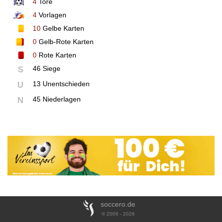
4
Tore
4
Vorlagen
10
Gelbe Karten
0
Gelb-Rote Karten
0
Rote Karten
46 Siege
S
13 Unentschieden
U
45 Niederlagen
N
soccero.de
© 2006 - 2026