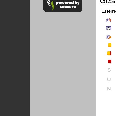
Gesa
1.Herr
S
U
N