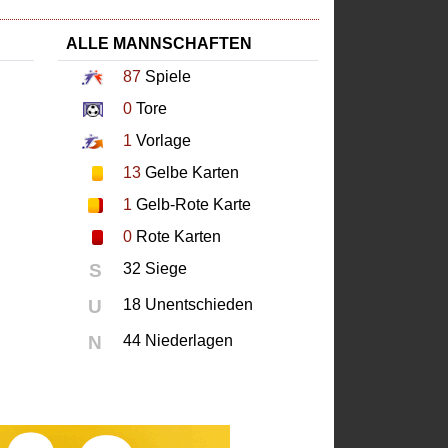
ALLE MANNSCHAFTEN
87
Spiele
0
Tore
1
Vorlage
13
Gelbe Karten
1
Gelb-Rote Karte
0
Rote Karten
S
32 Siege
U
18 Unentschieden
N
44 Niederlagen