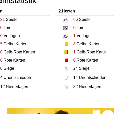
mtstatistik
en
2.Herren
21
Spiele
66
Spiele
0
Tore
0
Tore
0
Vorlagen
1
Vorlage
5
Gelbe Karten
8
Gelbe Karten
0
Gelb-Rote Karten
1
Gelb-Rote Karte
0
Rote Karten
0
Rote Karten
8 Siege
S
24 Siege
4 Unentschieden
U
14 Unentschieden
12 Niederlagen
N
32 Niederlagen