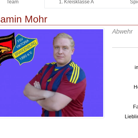
Team
1. Kreisklasse A
Spi
jamin Mohr
Abwehr
i
H
Fa
Liebli