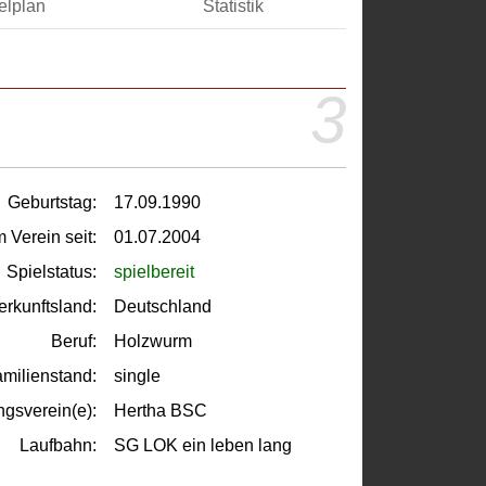
elplan
Statistik
3
Geburtstag:
17.09.1990
m Verein seit:
01.07.2004
Spielstatus:
spielbereit
erkunftsland:
Deutschland
Beruf:
Holzwurm
milienstand:
single
ngsverein(e):
Hertha BSC
Laufbahn:
SG LOK ein leben lang