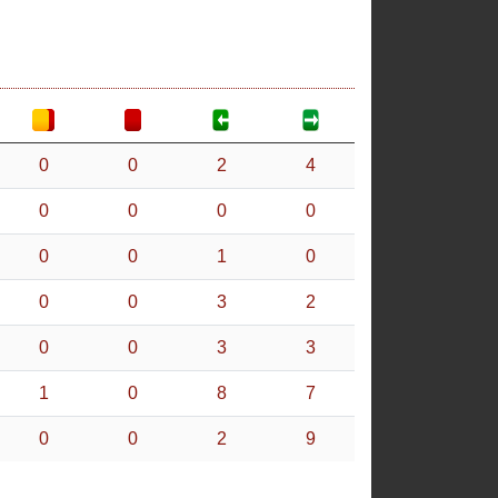
0
0
2
4
0
0
0
0
0
0
1
0
0
0
3
2
0
0
3
3
1
0
8
7
0
0
2
9