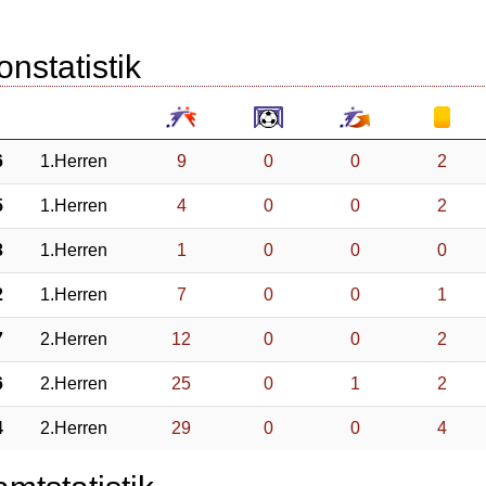
onstatistik
6
1.Herren
9
0
0
2
5
1.Herren
4
0
0
2
3
1.Herren
1
0
0
0
2
1.Herren
7
0
0
1
7
2.Herren
12
0
0
2
6
2.Herren
25
0
1
2
4
2.Herren
29
0
0
4